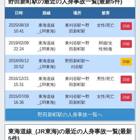
野田新町駅の最近の人身事故一覧(最新5件)
日時
路線
場所
被害
2025/08/18
東海道線
東刈谷駅〜野
女性/死亡
詳細
10:41
_(JR東海)
田新町駅
2019/02/09
東海道線
東刈谷駅〜野
80歳/女
詳細
22:24
_(JR東海)
田新町駅
性/軽傷
2018/05/12
東海道線
野田新町駅〜
詳細
20:52
_(JR東海)
刈谷駅
2016/12/21
東海道線
東刈谷駅〜野
男性/死亡
詳細
15:31
_(JR東海)
田新町駅
2015/07/09
東海道線
東刈谷駅〜野
女性/死亡
詳細
16:36
_(JR東海)
田新町駅
野田新町駅の人身事故一覧へ
東海道線_(JR東海)の最近の人身事故一覧(最新
5件)