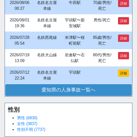
2026/08/06
名鉄名古屋
牛田駅
70歳/男性/
詳細
00:27
本線
死亡
2026/08/01
名鉄名古屋
宇頭駅〜新
男性/死亡
詳細
19:36
本線
安城駅
2026/07/28
名鉄西尾線
米津駅〜桜
85歳/男性/
詳細
05:54
町前駅
死亡
2026/07/19
名鉄犬山線
岩倉駅〜石
80代/男性/
詳細
13:09
仏駅
死亡
2026/07/12
名鉄名古屋
宇頭駅
詳細
22:24
本線
愛知県の人身事故一覧へ
性別
Loaded
:
/
Unmute
38.44%
男性 (6830)
女性 (3837)
性別不明 (7737)