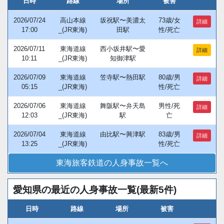
日時
路線
場所
被害
2026/07/24
高山本線
坂祝駅〜美濃太
73歳/女
詳細
17:00
_(JR東海)
田駅
性/死亡
2026/07/11
東海道線
西小坂井駅〜愛
詳細
10:11
_(JR東海)
知御津駅
2026/07/09
東海道線
笠寺駅〜熱田駅
80歳/男
詳細
05:15
_(JR東海)
性/死亡
2026/07/06
東海道線
舞阪駅〜弁天島
男性/死
詳細
12:03
_(JR東海)
駅
亡
2026/07/04
東海道線
由比駅〜興津駅
83歳/男
詳細
13:25
_(JR東海)
性/死亡
東海旅客鉄道の人身事故一覧へ
愛知県の最近の人身事故一覧(最新5件)
日時
路線
場所
被害