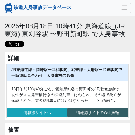
鉄道人身事故データベース
2025年08月18日 10時41分 東海道線_(JR
東海) 東刈谷駅 〜野田新町駅 で人身事故
詳細
JR東海道線・岡崎駅ー共和駅間、武豊線・大府駅ー武豊駅間で
一時運転見合わせ 人身事故の影響
18日午前10時40分ごろ、愛知県刈谷市野田町のJR東海道線で、
女性が大垣発豊橋行きの快速列車にはねられ、その場で死亡が
確認された。乗客約400人にけがはなかった。 刈谷署によ
情報源サイトへ
情報源サイトのWeb魚拓
被害