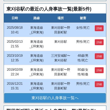
東刈谷駅の最近の人身事故一覧(最新5件)
日時
路線
場所
被害
2025/08/18
東海道線
東刈谷駅〜野
女性/死亡
詳細
10:41
_(JR東海)
田新町駅
2025/02/13
東海道線
東刈谷駅
男性/死亡
詳細
21:55
_(JR東海)
2023/10/19
東海道線
三河安城駅〜
48歳/男
詳細
12:35
_(JR東海)
東刈谷駅
性/死亡
2019/02/09
東海道線
東刈谷駅〜野
80歳/女
詳細
22:24
_(JR東海)
田新町駅
性/軽傷
2016/12/21
東海道線
東刈谷駅〜野
男性/死亡
詳細
15:31
_(JR東海)
田新町駅
東刈谷駅の人身事故一覧へ