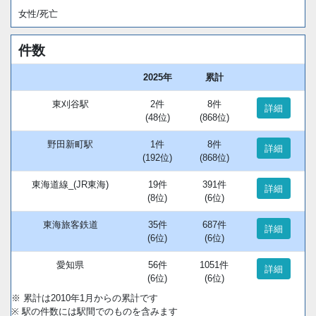
女性/死亡
件数
2025年
累計
東刈谷駅
2件
8件
詳細
(48位)
(868位)
野田新町駅
1件
8件
詳細
(192位)
(868位)
東海道線_(JR東海)
19件
391件
詳細
(8位)
(6位)
東海旅客鉄道
35件
687件
詳細
(6位)
(6位)
愛知県
56件
1051件
詳細
(6位)
(6位)
※ 累計は2010年1月からの累計です
※ 駅の件数には駅間でのものを含みます