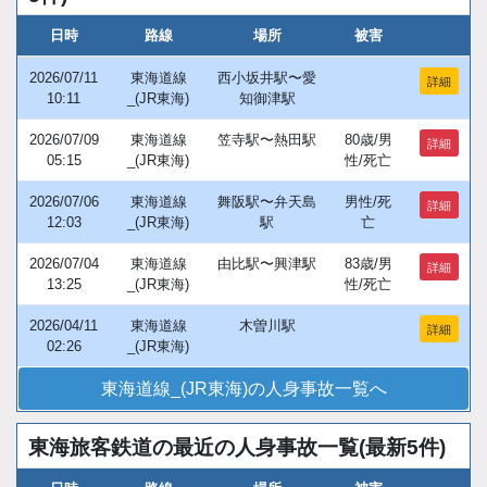
日時
路線
場所
被害
2026/07/11
東海道線
西小坂井駅〜愛
詳細
10:11
_(JR東海)
知御津駅
2026/07/09
東海道線
笠寺駅〜熱田駅
80歳/男
詳細
05:15
_(JR東海)
性/死亡
2026/07/06
東海道線
舞阪駅〜弁天島
男性/死
詳細
12:03
_(JR東海)
駅
亡
2026/07/04
東海道線
由比駅〜興津駅
83歳/男
詳細
13:25
_(JR東海)
性/死亡
2026/04/11
東海道線
木曽川駅
詳細
02:26
_(JR東海)
東海道線_(JR東海)の人身事故一覧へ
東海旅客鉄道の最近の人身事故一覧(最新5件)