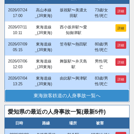
2026/07/24
高山本線
坂祝駅〜美濃太
73歳/女
詳細
17:00
_(JR東海)
田駅
性/死亡
2026/07/11
東海道線
西小坂井駅〜愛
詳細
10:11
_(JR東海)
知御津駅
2026/07/09
東海道線
笠寺駅〜熱田駅
80歳/男
詳細
05:15
_(JR東海)
性/死亡
2026/07/06
東海道線
舞阪駅〜弁天島
男性/死
詳細
12:03
_(JR東海)
駅
亡
2026/07/04
東海道線
由比駅〜興津駅
83歳/男
詳細
13:25
_(JR東海)
性/死亡
東海旅客鉄道の人身事故一覧へ
愛知県の最近の人身事故一覧(最新5件)
日時
路線
場所
被害