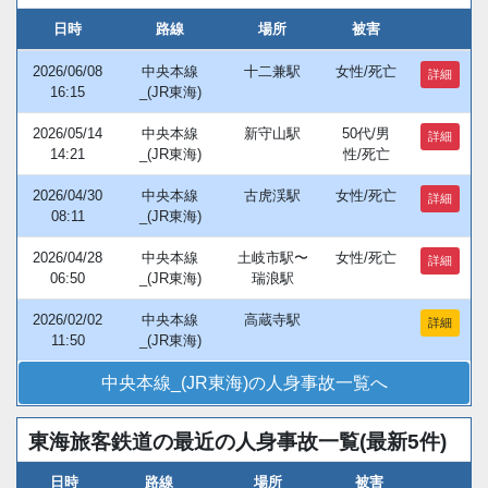
日時
路線
場所
被害
2026/06/08
中央本線
十二兼駅
女性/死亡
詳細
16:15
_(JR東海)
2026/05/14
中央本線
新守山駅
50代/男
詳細
14:21
_(JR東海)
性/死亡
2026/04/30
中央本線
古虎渓駅
女性/死亡
詳細
08:11
_(JR東海)
2026/04/28
中央本線
土岐市駅〜
女性/死亡
詳細
06:50
_(JR東海)
瑞浪駅
2026/02/02
中央本線
高蔵寺駅
詳細
11:50
_(JR東海)
中央本線_(JR東海)の人身事故一覧へ
東海旅客鉄道の最近の人身事故一覧(最新5件)
日時
路線
場所
被害