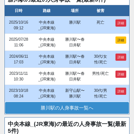
日時
路線
場所
被害
2025/10/16
中央本線
勝川駅
死亡
詳細
09:12
_(JR東海)
2025/07/28
中央本線
勝川駅〜春
詳細
11:06
_(JR東海)
日井駅
2024/06/11
中央本線
勝川駅〜春
30代/女
詳細
17:03
_(JR東海)
日井駅
性/死亡
2023/11/11
中央本線
勝川駅〜春
男性/死亡
詳細
10:30
_(JR東海)
日井駅
2023/10/18
中央本線
新守山駅〜
30代/男
詳細
08:24
_(JR東海)
勝川駅
性/死亡
勝川駅の人身事故一覧へ
中央本線_(JR東海)の最近の人身事故一覧(最新
5件)