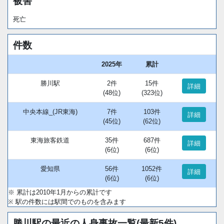
被害
死亡
件数
2025年
累計
勝川駅
2件
15件
詳細
(48位)
(323位)
中央本線_(JR東海)
7件
103件
詳細
(45位)
(62位)
東海旅客鉄道
35件
687件
詳細
(6位)
(6位)
愛知県
56件
1052件
詳細
(6位)
(6位)
※ 累計は2010年1月からの累計です
※ 駅の件数には駅間でのものを含みます
勝川駅の最近の人身事故一覧(最新5件)