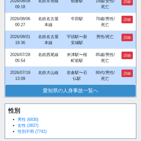
2026/08/08
名鉄常滑線
朝倉駅
19歳/女性/
詳細
09:18
死亡
2026/08/06
名鉄名古屋
牛田駅
70歳/男性/
詳細
00:27
本線
死亡
2026/08/01
名鉄名古屋
宇頭駅〜新
男性/死亡
詳細
19:36
本線
安城駅
2026/07/28
名鉄西尾線
米津駅〜桜
85歳/男性/
詳細
05:54
町前駅
死亡
2026/07/19
名鉄犬山線
岩倉駅〜石
80代/男性/
詳細
13:09
仏駅
死亡
愛知県の人身事故一覧へ
性別
男性 (6830)
女性 (3837)
性別不明 (7741)