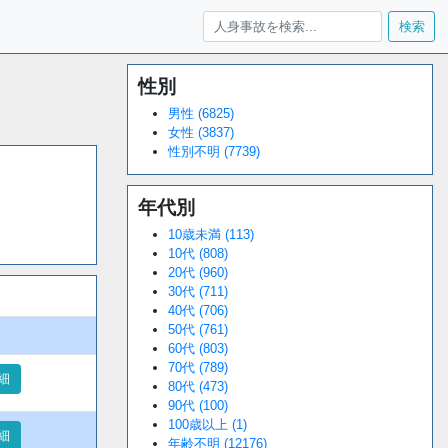
検索
性別
Loaded
:
/
Unmute
34.95%
男性 (6825)
女性 (3837)
性別不明 (7739)
年代別
10歳未満 (113)
10代 (808)
20代 (960)
30代 (711)
40代 (706)
50代 (761)
60代 (803)
70代 (789)
細
80代 (473)
90代 (100)
100歳以上 (1)
細
年齢不明 (12176)