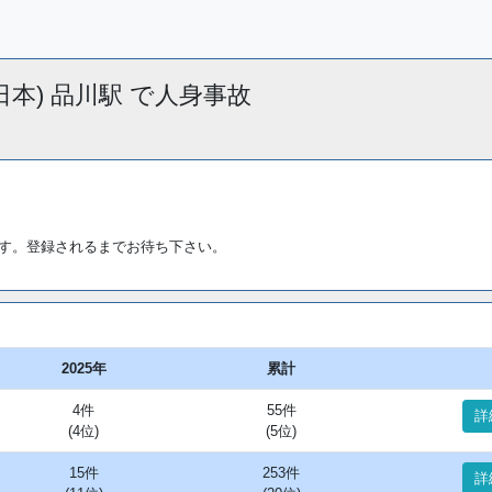
R東日本) 品川駅 で人身事故
す。登録されるまでお待ち下さい。
2025年
累計
4件
55件
詳
(4位)
(5位)
15件
253件
詳