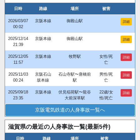
日時
路線
場所
被害
2026/03/07
京阪本線
御殿山駅
詳細
00:02
2025/12/14
京阪本線
御殿山駅
詳細
21:39
2025/12/05
京阪本線
牧野駅
女性/死
詳細
11:57
亡
2025/11/03
京阪石山
石山寺駅〜唐橋前
男性/死
詳細
00:24
坂本線
駅
亡
2025/09/18
京阪本線
伏見稲荷駅〜龍谷
22歳/女
詳細
23:35
大前深草駅
性/死亡
京阪電気鉄道の人身事故一覧へ
滋賀県の最近の人身事故一覧(最新5件)
日時
路線
場所
被害