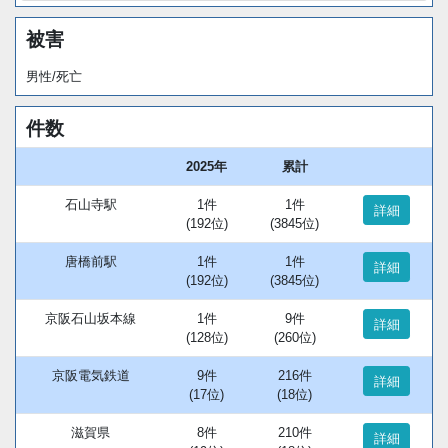
被害
男性/死亡
件数
2025年
累計
石山寺駅
1件
1件
詳細
(192位)
(3845位)
唐橋前駅
1件
1件
詳細
(192位)
(3845位)
京阪石山坂本線
1件
9件
詳細
(128位)
(260位)
京阪電気鉄道
9件
216件
詳細
(17位)
(18位)
滋賀県
8件
210件
詳細