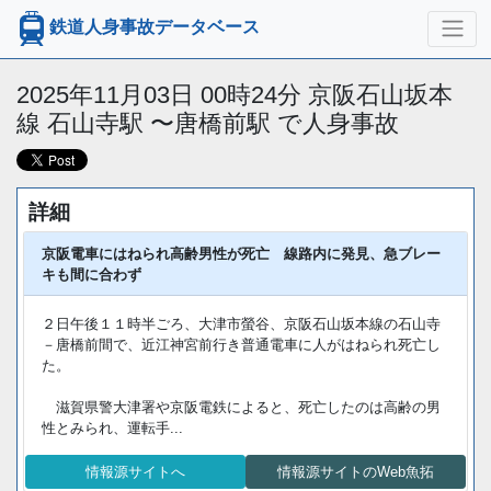
鉄道人身事故データベース
2025年11月03日 00時24分 京阪石山坂本
線 石山寺駅 〜唐橋前駅 で人身事故
詳細
京阪電車にはねられ高齢男性が死亡 線路内に発見、急ブレー
キも間に合わず
２日午後１１時半ごろ、大津市螢谷、京阪石山坂本線の石山寺
－唐橋前間で、近江神宮前行き普通電車に人がはねられ死亡し
た。
滋賀県警大津署や京阪電鉄によると、死亡したのは高齢の男
性とみられ、運転手...
情報源サイトへ
情報源サイトのWeb魚拓