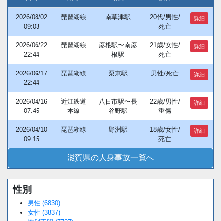
2026/08/02
琵琶湖線
南草津駅
20代/男性/
詳細
09:03
死亡
2026/06/22
琵琶湖線
彦根駅〜南彦
21歳/女性/
詳細
22:44
根駅
死亡
2026/06/17
琵琶湖線
栗東駅
男性/死亡
詳細
22:44
2026/04/16
近江鉄道
八日市駅〜長
22歳/男性/
詳細
07:45
本線
谷野駅
重傷
2026/04/10
琵琶湖線
野洲駅
18歳/女性/
詳細
09:15
死亡
滋賀県の人身事故一覧へ
性別
男性 (6830)
女性 (3837)