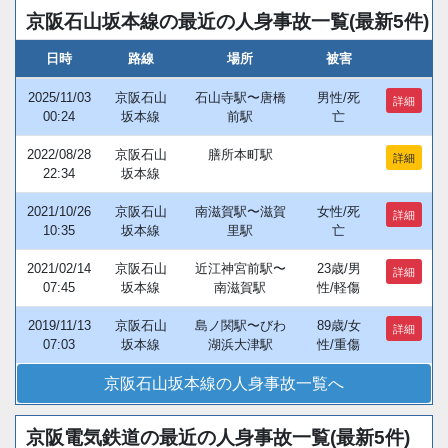
京阪石山坂本線の最近の人身事故一覧(最新5件)
日時
路線
場所
被害
2025/11/03
京阪石山
石山寺駅〜唐橋
男性/死
詳細
00:24
坂本線
前駅
亡
2022/08/28
京阪石山
膳所本町駅
詳細
22:34
坂本線
2021/10/26
京阪石山
南滋賀駅〜滋賀
女性/死
詳細
10:35
坂本線
里駅
亡
2021/02/14
京阪石山
近江神宮前駅〜
23歳/男
詳細
07:45
坂本線
南滋賀駅
性/軽傷
2019/11/13
京阪石山
島ノ関駅〜びわ
89歳/女
詳細
07:03
坂本線
湖浜大津駅
性/重傷
京阪石山坂本線の人身事故一覧へ
京阪電気鉄道の最近の人身事故一覧(最新5件)