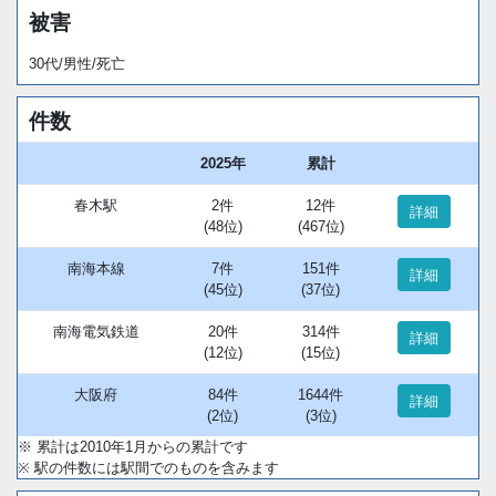
被害
30代/男性/死亡
件数
2025年
累計
春木駅
2件
12件
詳細
(48位)
(467位)
南海本線
7件
151件
詳細
(45位)
(37位)
南海電気鉄道
20件
314件
詳細
(12位)
(15位)
大阪府
84件
1644件
詳細
(2位)
(3位)
※ 累計は2010年1月からの累計です
※ 駅の件数には駅間でのものを含みます