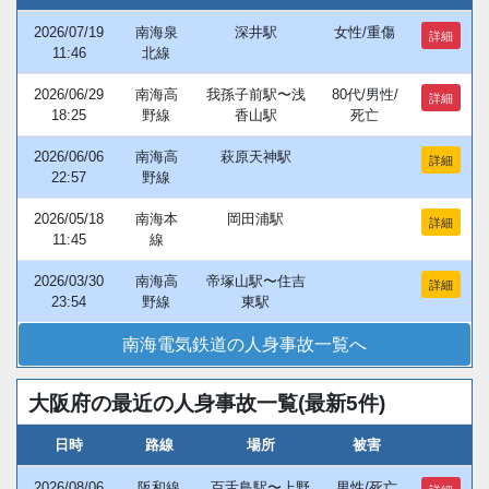
2026/07/19
南海泉
深井駅
女性/重傷
詳細
11:46
北線
2026/06/29
南海高
我孫子前駅〜浅
80代/男性/
詳細
18:25
野線
香山駅
死亡
2026/06/06
南海高
萩原天神駅
詳細
22:57
野線
2026/05/18
南海本
岡田浦駅
詳細
11:45
線
2026/03/30
南海高
帝塚山駅〜住吉
詳細
23:54
野線
東駅
南海電気鉄道の人身事故一覧へ
大阪府の最近の人身事故一覧(最新5件)
日時
路線
場所
被害
2026/08/06
阪和線
百舌鳥駅〜上野
男性/死亡