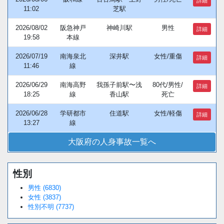
詳細
11:02
芝駅
2026/08/02
阪急神戸
神崎川駅
男性
詳細
19:58
本線
2026/07/19
南海泉北
深井駅
女性/重傷
詳細
11:46
線
2026/06/29
南海高野
我孫子前駅〜浅
80代/男性/
詳細
18:25
線
香山駅
死亡
2026/06/28
学研都市
住道駅
女性/軽傷
詳細
13:27
線
大阪府の人身事故一覧へ
性別
男性 (6830)
女性 (3837)
性別不明 (7737)