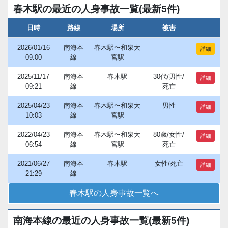
春木駅の最近の人身事故一覧(最新5件)
日時
路線
場所
被害
2026/01/16
南海本
春木駅〜和泉大
詳細
09:00
線
宮駅
2025/11/17
南海本
春木駅
30代/男性/
詳細
09:21
線
死亡
2025/04/23
南海本
春木駅〜和泉大
男性
詳細
10:03
線
宮駅
2022/04/23
南海本
春木駅〜和泉大
80歳/女性/
詳細
06:54
線
宮駅
死亡
2021/06/27
南海本
春木駅
女性/死亡
詳細
21:29
線
春木駅の人身事故一覧へ
南海本線の最近の人身事故一覧(最新5件)