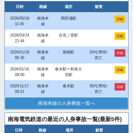
日時
路線
場所
被害
2026/05/18
南海本
岡田浦駅
詳細
11:45
線
2026/03/24
南海本
吉見ノ里駅
詳細
21:44
線
2026/01/18
南海本
尾崎駅
20代/男性/
詳細
06:35
線
死亡
2026/01/16
南海本
春木駅〜和泉大
詳細
09:00
線
宮駅
2025/11/17
南海本
春木駅
30代/男性/
詳細
09:21
線
死亡
南海本線の人身事故一覧へ
南海電気鉄道の最近の人身事故一覧(最新5件)
日時
路線
場所
被害