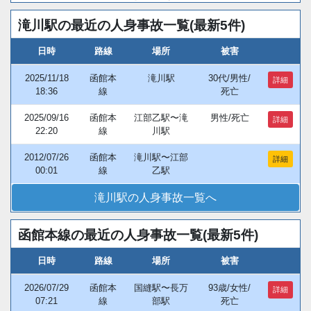
滝川駅の最近の人身事故一覧(最新5件)
日時
路線
場所
被害
2025/11/18
函館本
滝川駅
30代/男性/
詳細
18:36
線
死亡
2025/09/16
函館本
江部乙駅〜滝
男性/死亡
詳細
22:20
線
川駅
2012/07/26
函館本
滝川駅〜江部
詳細
00:01
線
乙駅
滝川駅の人身事故一覧へ
函館本線の最近の人身事故一覧(最新5件)
日時
路線
場所
被害
2026/07/29
函館本
国縫駅〜長万
93歳/女性/
詳細
07:21
線
部駅
死亡