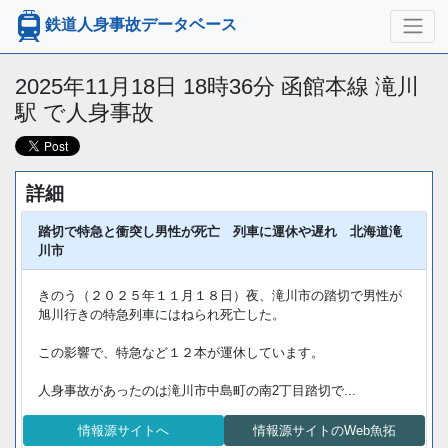
鉄道人身事故データベース
2025年11月18日 18時36分 函館本線 滝川
駅 で人身事故
詳細
踏切で特急と衝突し男性が死亡 列車に運休や遅れ 北海道滝
川市
きのう（２０２５年１１月１８日）夜、滝川市の踏切で男性が
旭川行きの特急列車にはねられ死亡した。
この影響で、特急など１２本が運休しています。
人身事故があったのは滝川市中島町の南2丁目踏切で...
情報源サイトへ
情報源サイトのWeb魚拓