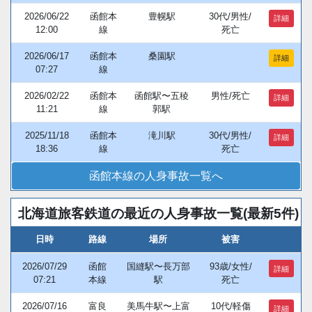
2026/06/22
函館本
豊幌駅
30代/男性/
詳細
12:00
線
死亡
2026/06/17
函館本
桑園駅
詳細
07:27
線
2026/02/22
函館本
函館駅〜五稜
男性/死亡
詳細
11:21
線
郭駅
2025/11/18
函館本
滝川駅
30代/男性/
詳細
18:36
線
死亡
函館本線の人身事故一覧へ
北海道旅客鉄道の最近の人身事故一覧(最新5件)
日時
路線
場所
被害
2026/07/29
函館
国縫駅〜長万部
93歳/女性/
詳細
07:21
本線
駅
死亡
2026/07/16
富良
美馬牛駅〜上富
10代/軽傷
詳細