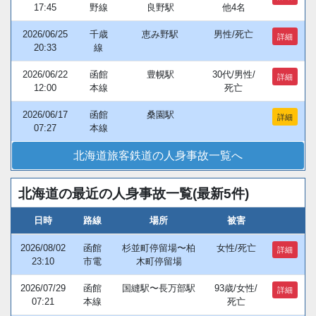
17:45
野線
良野駅
他4名
2026/06/25
千歳
恵み野駅
男性/死亡
詳細
20:33
線
2026/06/22
函館
豊幌駅
30代/男性/
詳細
12:00
本線
死亡
2026/06/17
函館
桑園駅
詳細
07:27
本線
北海道旅客鉄道の人身事故一覧へ
北海道の最近の人身事故一覧(最新5件)
日時
路線
場所
被害
2026/08/02
函館
杉並町停留場〜柏
女性/死亡
詳細
23:10
市電
木町停留場
2026/07/29
函館
国縫駅〜長万部駅
93歳/女性/
詳細
07:21
本線
死亡