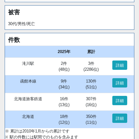
被害
30代/男性/死亡
件数
2025年
累計
滝川駅
2件
3件
詳細
(48位)
(2286位)
函館本線
9件
130件
詳細
(34位)
(51位)
北海道旅客鉄道
16件
307件
詳細
(13位)
(16位)
北海道
18件
350件
詳細
(12位)
(11位)
※ 累計は2010年1月からの累計です
※ 駅の件数には駅間でのものを含みます