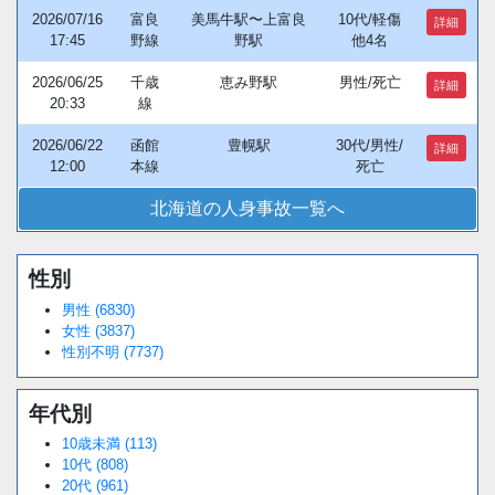
2026/07/16
富良
美馬牛駅〜上富良
10代/軽傷
詳細
17:45
野線
野駅
他4名
2026/06/25
千歳
恵み野駅
男性/死亡
詳細
20:33
線
2026/06/22
函館
豊幌駅
30代/男性/
詳細
12:00
本線
死亡
北海道の人身事故一覧へ
性別
男性 (6830)
女性 (3837)
性別不明 (7737)
年代別
10歳未満 (113)
10代 (808)
20代 (961)