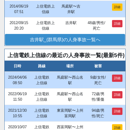
2014/06/19
上信電鉄上
馬庭駅〜吉
詳細
07:51
信線
井駅
2012/09/15
上信電鉄上
吉井駅
48歳/男性/
詳細
20:20
信線
死亡
吉井駅_(群馬県)の人身事故一覧へ
上信電鉄上信線の最近の人身事故一覧(最新5件)
日時
路線
場所
被害
2024/04/06
上信電鉄
馬庭駅〜西山名
9歳/女性/
詳細
08:50
上信線
駅
死亡
2022/06/19
上信電鉄
馬庭駅〜西山名
72歳/男
詳細
11:50
上信線
駅
性/重傷
2021/12/30
上信電鉄
東富岡駅〜上州
94歳/男
詳細
10:55
上信線
富岡駅
性/死亡
2020/10/07
上信電鉄
西富岡駅〜上州
詳細