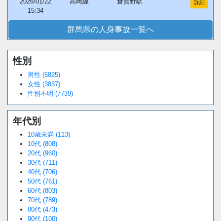
2026/01/22
高崎線
倉賀野駅
詳細
15:34
群馬県の人身事故一覧へ
性別
Loaded
:
/
Unmute
38.44%
男性 (6825)
女性 (3837)
性別不明 (7739)
年代別
10歳未満 (113)
10代 (808)
20代 (960)
30代 (711)
40代 (706)
50代 (761)
60代 (803)
70代 (789)
80代 (473)
90代 (100)