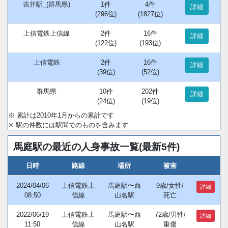
吉井駅_(群馬県)
1件
4件
詳細
(296位)
(1827位)
上信電鉄上信線
2件
16件
詳細
(122位)
(193位)
上信電鉄
2件
16件
詳細
(39位)
(52位)
群馬県
10件
202件
詳細
(24位)
(19位)
※ 累計は2010年1月からの累計です
※ 駅の件数には駅間でのものを含みます
馬庭駅の最近の人身事故一覧(最新5件)
日時
路線
場所
被害
2024/04/06
上信電鉄上
馬庭駅〜西
9歳/女性/
詳細
08:50
信線
山名駅
死亡
2022/06/19
上信電鉄上
馬庭駅〜西
72歳/男性/
詳細
11:50
信線
山名駅
重傷