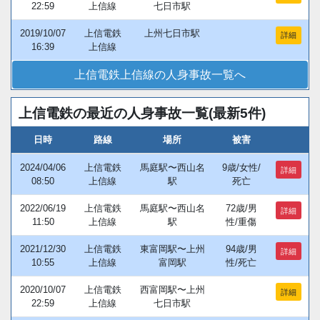
22:59
上信線
七日市駅
2019/10/07
上信電鉄
上州七日市駅
詳細
16:39
上信線
上信電鉄上信線の人身事故一覧へ
上信電鉄の最近の人身事故一覧(最新5件)
日時
路線
場所
被害
2024/04/06
上信電鉄
馬庭駅〜西山名
9歳/女性/
詳細
08:50
上信線
駅
死亡
2022/06/19
上信電鉄
馬庭駅〜西山名
72歳/男
詳細
11:50
上信線
駅
性/重傷
2021/12/30
上信電鉄
東富岡駅〜上州
94歳/男
詳細
10:55
上信線
富岡駅
性/死亡
2020/10/07
上信電鉄
西富岡駅〜上州
詳細
22:59
上信線
七日市駅