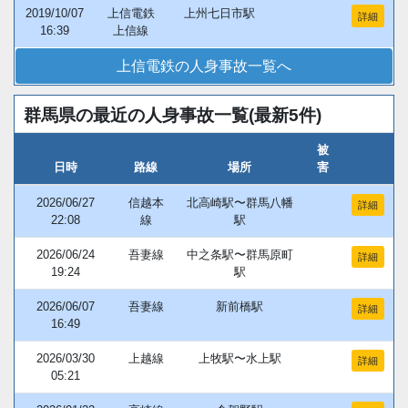
2019/10/07
上信電鉄
上州七日市駅
詳細
16:39
上信線
上信電鉄の人身事故一覧へ
群馬県の最近の人身事故一覧(最新5件)
被
日時
路線
場所
害
2026/06/27
信越本
北高崎駅〜群馬八幡
詳細
22:08
線
駅
2026/06/24
吾妻線
中之条駅〜群馬原町
詳細
19:24
駅
2026/06/07
吾妻線
新前橋駅
詳細
16:49
2026/03/30
上越線
上牧駅〜水上駅
詳細
05:21