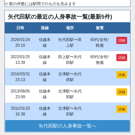
※ 駅の件数には駅間でのものを含みます
矢代田駅の最近の人身事故一覧(最新5件)
日時
路線
場所
被害
2026/01/24
信越本
矢代田駅〜田
60代/女性/
詳細
20:10
線
上駅
軽傷
2022/01/25
信越本
田上駅〜矢代
60代/女性/
詳細
13:39
線
田駅
無傷
2016/03/31
信越本
古津駅〜矢代
詳細
23:13
線
田駅
2013/08/05
信越本
古津駅〜矢代
詳細
23:09
線
田駅
2011/01/10
信越本
古津駅〜矢代
詳細
16:38
線
田駅
矢代田駅の人身事故一覧へ