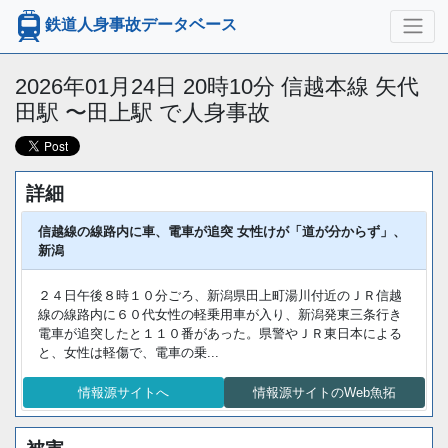
鉄道人身事故データベース
2026年01月24日 20時10分 信越本線 矢代
田駅 〜田上駅 で人身事故
詳細
信越線の線路内に車、電車が追突 女性けが「道が分からず」、
新潟
２４日午後８時１０分ごろ、新潟県田上町湯川付近のＪＲ信越
線の線路内に６０代女性の軽乗用車が入り、新潟発東三条行き
電車が追突したと１１０番があった。県警やＪＲ東日本による
と、女性は軽傷で、電車の乗...
情報源サイトへ
情報源サイトのWeb魚拓