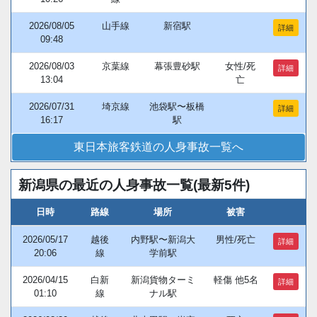
2026/08/05
山手線
新宿駅
詳細
09:48
2026/08/03
京葉線
幕張豊砂駅
女性/死
詳細
13:04
亡
2026/07/31
埼京線
池袋駅〜板橋
詳細
16:17
駅
東日本旅客鉄道の人身事故一覧へ
新潟県の最近の人身事故一覧(最新5件)
日時
路線
場所
被害
2026/05/17
越後
内野駅〜新潟大
男性/死亡
詳細
20:06
線
学前駅
2026/04/15
白新
新潟貨物ターミ
軽傷 他5名
詳細
01:10
線
ナル駅