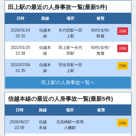
田上駅の最近の人身事故一覧(最新5件)
日時
路線
場所
被害
2026/01/24
信越本
矢代田駅〜田
60代/女性/
詳細
20:10
線
上駅
軽傷
2022/01/25
信越本
田上駅〜矢代
60代/女性/
詳細
13:39
線
田駅
無傷
2010/07/04
信越本
羽生田駅〜田
詳細
21:35
線
上駅
田上駅の人身事故一覧へ
信越本線の最近の人身事故一覧(最新5件)
日時
路線
場所
被害
2026/06/27
信越
北高崎駅〜群馬
詳細
22:08
本線
八幡駅