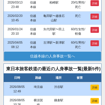
2026/03/13
信越
柏崎駅
20代/男性/
詳細
23:48
本線
死亡
2026/02/20
信越
亀田駅〜越後石
死亡
詳細
10:45
本線
山駅
2026/01/24
信越
矢代田駅〜田上
60代/女性/
詳細
20:10
本線
駅
軽傷
2025/04/05
信越
古津駅〜新津駅
60代/男性/
詳細
08:12
本線
死亡
信越本線の人身事故一覧へ
東日本旅客鉄道の最近の人身事故一覧(最新5件)
日時
路線
場所
被害
2026/08/05
埼京線
渋谷駅
詳細
12:49
2026/08/05
横須賀
鎌倉駅
詳細
10:26
線