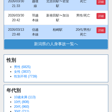
2026/03/30
越後
北吉田駅〜岩室
死亡
詳細
21:33
線
駅
2026/03/30
羽越
新発田駅〜加治
男性/死亡
詳細
20:42
本線
駅
2026/03/13
信越
柏崎駅
20代/男性/
詳細
23:48
本線
死亡
新潟県の人身事故一覧へ
性別
Loaded
:
/
Unmute
38.44%
男性 (6825)
女性 (3837)
性別不明 (7739)
年代別
10歳未満 (113)
10代 (808)
20代 (960)
30代 (711)