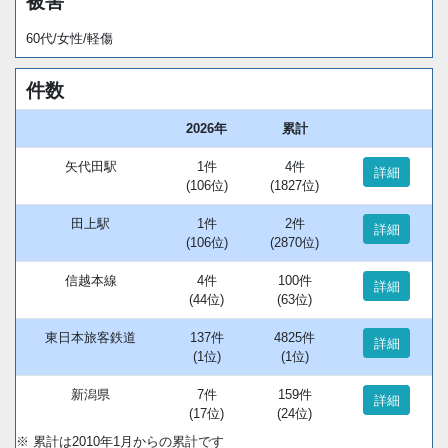
被害
60代/女性/軽傷
件数
2026年
累計
矢代田駅
1件
4件
詳細
(106位)
(1827位)
田上駅
1件
2件
詳細
(106位)
(2870位)
信越本線
4件
100件
詳細
(44位)
(63位)
東日本旅客鉄道
137件
4825件
詳細
(1位)
(1位)
新潟県
7件
159件
詳細
(17位)
(24位)
※ 累計は2010年1月からの累計です