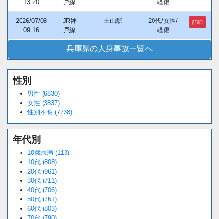
13:20
戸線
軽傷
2026/07/08
JR神
土山駅
20代/女性/
詳細
09:16
戸線
軽傷
兵庫県の人身事故一覧へ
性別
男性 (6830)
女性 (3837)
性別不明 (7738)
年代別
10歳未満 (113)
10代 (808)
20代 (961)
30代 (711)
40代 (706)
50代 (761)
60代 (803)
70代 (790)