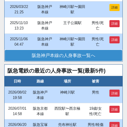
2026/03/22
阪急神戸
神崎川駅〜園田
詳細
21:25
本線
駅
2025/11/10
阪急神戸
王子公園駅
男性/死
詳細
13:23
本線
亡
2025/11/06
阪急神戸
神崎川駅〜園田
男性/死
詳細
04:47
本線
駅
亡
阪急神戸本線の人身事故一覧へ
阪急電鉄の最近の人身事故一覧(最新5件)
日時
路線
場所
被害
2026/08/02
阪急神戸
神崎川駅
男性
詳細
19:58
本線
2026/07/01
阪急京都
西院駅〜西京極
19歳/女
詳細
14:58
本線
駅
性/死亡
2026/06/20
阪急宝塚
売布神社駅
男性/軽傷
詳細