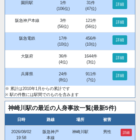
園田駅
1件
31件
詳細
(106位)
(47位)
阪急神戸本線
3件
121件
詳細
(56位)
(56位)
阪急電鉄
17件
456件
詳細
(10位)
(10位)
大阪府
36件
1644件
詳細
(4位)
(3位)
兵庫県
24件
911件
詳細
(8位)
(7位)
※ 累計は2010年1月からの累計です
※ 駅の件数には駅間でのものを含みます
神崎川駅の最近の人身事故一覧(最新5件)
日時
路線
場所
被害
2026/08/02
阪急神戸
神崎川駅
男性
詳細
19:58
本線