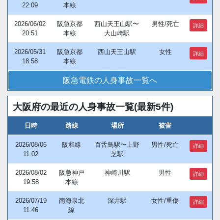
22:09
本線
2026/06/02
阪急京都
西山天王山駅〜
男性/死亡
詳細
20:51
本線
大山崎駅
2026/05/31
阪急京都
西山天王山駅
女性
詳細
18:58
本線
阪急電鉄の人身事故一覧へ
大阪府の最近の人身事故一覧(最新5件)
日時
路線
場所
被害
2026/08/06
阪和線
百舌鳥駅〜上野
男性/死亡
詳細
11:02
芝駅
2026/08/02
阪急神戸
神崎川駅
男性
詳細
19:58
本線
2026/07/19
南海泉北
深井駅
女性/重傷
詳細
11:46
線