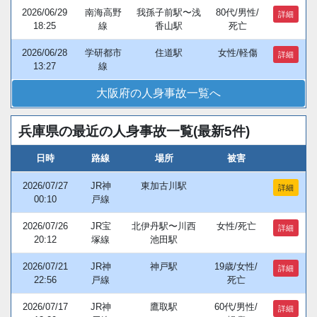
2026/06/29
南海高野
我孫子前駅〜浅
80代/男性/
詳細
18:25
線
香山駅
死亡
2026/06/28
学研都市
住道駅
女性/軽傷
詳細
13:27
線
大阪府の人身事故一覧へ
兵庫県の最近の人身事故一覧(最新5件)
日時
路線
場所
被害
2026/07/27
JR神
東加古川駅
詳細
00:10
戸線
2026/07/26
JR宝
北伊丹駅〜川西
女性/死亡
詳細
20:12
塚線
池田駅
2026/07/21
JR神
神戸駅
19歳/女性/
詳細
22:56
戸線
死亡
2026/07/17
JR神
鷹取駅
60代/男性/
詳細