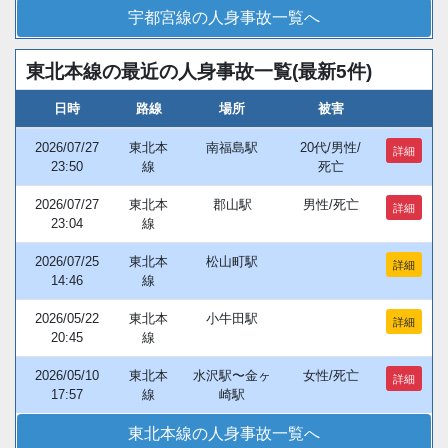
宇都宮線の人身事故一覧へ
東北本線の最近の人身事故一覧(最新5件)
日時
路線
場所
被害
2026/07/27
東北本
南福島駅
20代/男性/
詳細
23:50
線
死亡
2026/07/27
東北本
郡山駅
男性/死亡
詳細
23:04
線
2026/07/25
東北本
松山町駅
詳細
14:46
線
2026/05/22
東北本
小牛田駅
詳細
20:45
線
2026/05/10
東北本
水沢駅〜金ヶ
女性/死亡
詳細
17:57
線
崎駅
東北本線の人身事故一覧へ