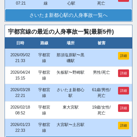
07:21
線
心駅
死亡
さいたま新都心駅の人身事故一覧へ
宇都宮線の最近の人身事故一覧(最新5件)
日時
路線
場所
被害
2026/05/02
宇都宮
那須塩原駅〜黒
詳細
21:33
線
磯駅
2026/04/24
宇都宮
矢板駅〜野崎駅
男性/死亡
詳細
15:15
線
2026/03/28
宇都宮
さいたま新都心
61歳/男性/
詳細
22:21
線
駅
死亡
2026/02/18
宇都宮
東大宮駅
19歳/女性/
詳細
08:52
線
死亡
2026/01/23
宇都宮
大宮駅〜土呂駅
詳細
22:33
線