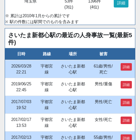
埼玉県
53件
1396件
詳細
(3位)
(4位)
※ 累計は2010年1月からの累計です
※ 駅の件数には駅間でのものを含みます
さいたま新都心駅の最近の人身事故一覧(最新5
件)
日時
路線
場所
被害
2026/03/28
宇都宮
さいたま新都
61歳/男性/
詳細
22:21
線
心駅
死亡
2019/06/25
宇都宮
さいたま新都
男性/重傷
詳細
22:45
線
心駅
2017/07/03
宇都宮
さいたま新都
男性/死亡
詳細
19:52
線
心駅
2017/02/17
宇都宮
さいたま新都
女性/死亡
詳細
13:53
線
心駅
2017/02/13
宇都宮
さいたま新都
55歳/男性/
詳細