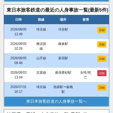
東日本旅客鉄道の最近の人身事故一覧(最新5件)
日時
路線
場所
被害
2026/08/05
埼京線
渋谷駅
詳細
12:49
2026/08/05
横須賀
鎌倉駅
詳細
10:26
線
2026/08/05
山手線
新宿駅
詳細
09:48
2026/08/03
京葉線
幕張豊砂駅
女性/死
詳細
13:04
亡
2026/07/31
埼京線
池袋駅〜板橋
詳細
16:17
駅
東日本旅客鉄道の人身事故一覧へ