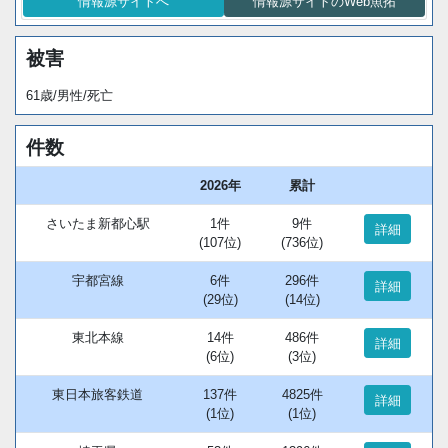
情報源サイトへ
情報源サイトのWeb魚拓
被害
61歳/男性/死亡
件数
2026年
累計
さいたま新都心駅
1件
9件
詳細
(107位)
(736位)
宇都宮線
6件
296件
詳細
(29位)
(14位)
東北本線
14件
486件
詳細
(6位)
(3位)
東日本旅客鉄道
137件
4825件
詳細
(1位)
(1位)