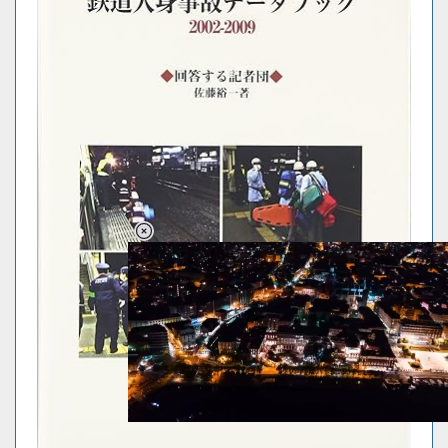
Loaded
:
34.94%
/