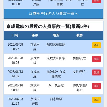
詳細
01:00
戸線
富駅
亡
京成松戸線の人身事故一覧へ
京成電鉄の最近の人身事故一覧(最新5件)
日時
路線
場所
被害
2026/08/08
京成本
堀切菖蒲園駅
詳細
20:27
線
2026/07/28
京成本
京成大和田駅
男性/死亡
詳細
10:03
線
2026/06/13
京成本
海神駅〜京成
女性/死亡
詳細
14:09
線
船橋駅
2026/05/16
京成本
八千代台駅
10代/男性/
詳細
08:15
線
死亡
2026/04/23
京成松
習志野駅
詳細
21:24
戸線