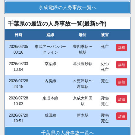
京成電鉄の人身事故一覧へ
千葉県の最近の人身事故一覧(最新5件)
日時
路線
場所
被害
2026/08/05
東武アーバンパー
豊四季駅〜
死亡
詳細
00:16
クライン
柏駅
2026/08/03
京葉線
幕張豊砂駅
女性/
詳細
13:04
死亡
2026/07/28
内房線
木更津駅〜
死亡
詳細
23:15
君津駅
2026/07/28
京成本線
京成大和田
男性/
詳細
10:03
駅
死亡
2026/07/20
成田線
新木駅
男性/
詳細
19:51
死亡
千葉県の人身事故一覧へ