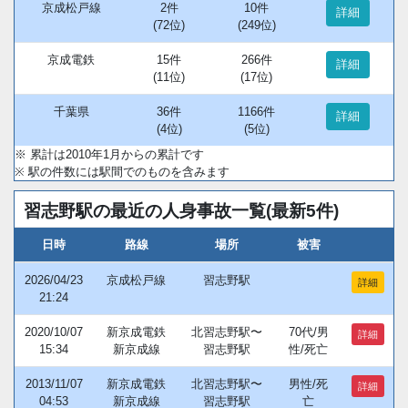
京成松戸線
2件
10件
詳細
(72位)
(249位)
京成電鉄
15件
266件
詳細
(11位)
(17位)
千葉県
36件
1166件
詳細
(4位)
(5位)
※ 累計は2010年1月からの累計です
※ 駅の件数には駅間でのものを含みます
習志野駅の最近の人身事故一覧(最新5件)
日時
路線
場所
被害
2026/04/23
京成松戸線
習志野駅
詳細
21:24
2020/10/07
新京成電鉄
北習志野駅〜
70代/男
詳細
15:34
新京成線
習志野駅
性/死亡
2013/11/07
新京成電鉄
北習志野駅〜
男性/死
詳細
04:53
新京成線
習志野駅
亡