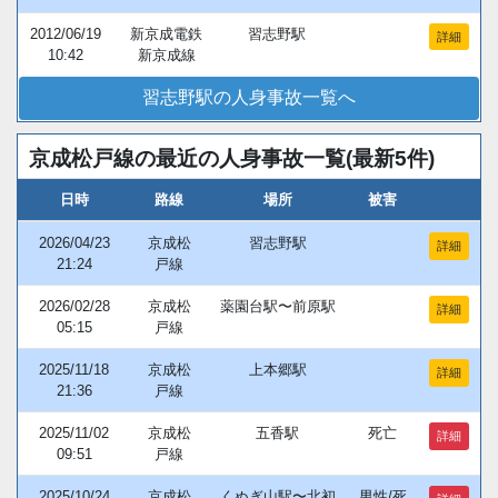
2012/06/19
新京成電鉄
習志野駅
詳細
10:42
新京成線
習志野駅の人身事故一覧へ
京成松戸線の最近の人身事故一覧(最新5件)
日時
路線
場所
被害
2026/04/23
京成松
習志野駅
詳細
21:24
戸線
2026/02/28
京成松
薬園台駅〜前原駅
詳細
05:15
戸線
2025/11/18
京成松
上本郷駅
詳細
21:36
戸線
2025/11/02
京成松
五香駅
死亡
詳細
09:51
戸線
2025/10/24
京成松
くぬぎ山駅〜北初
男性/死