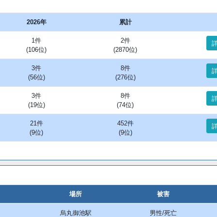
2026年
累計
1件
2件
(106位)
(2870位)
3件
8件
(56位)
(276位)
3件
8件
(19位)
(74位)
21件
452件
(9位)
(9位)
場所
被害
烏丸御池駅
男性/死亡