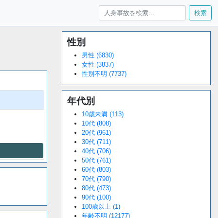
検索
性別
Loaded
:
/
Unmute
34.94%
男性 (6830)
女性 (3837)
性別不明 (7737)
年代別
10歳未満 (113)
10代 (808)
20代 (961)
30代 (711)
40代 (706)
50代 (761)
60代 (803)
70代 (790)
80代 (473)
90代 (100)
100歳以上 (1)
年齢不明 (12177)