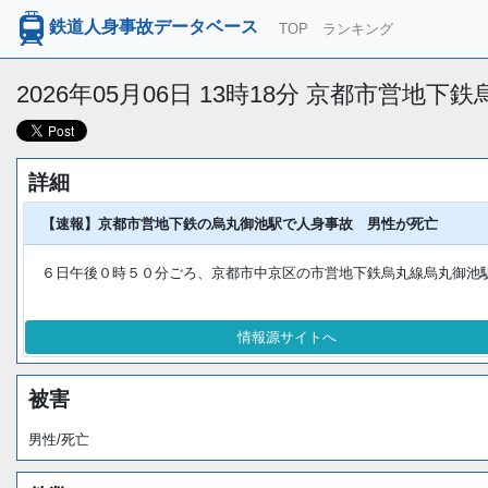
鉄道人身事故データベース
TOP
ランキング
2026年05月06日 13時18分 京都市営地
詳細
【速報】京都市営地下鉄の烏丸御池駅で人身事故 男性が死亡
６日午後０時５０分ごろ、京都市中京区の市営地下鉄烏丸線烏丸御池
情報源サイトへ
被害
男性/死亡