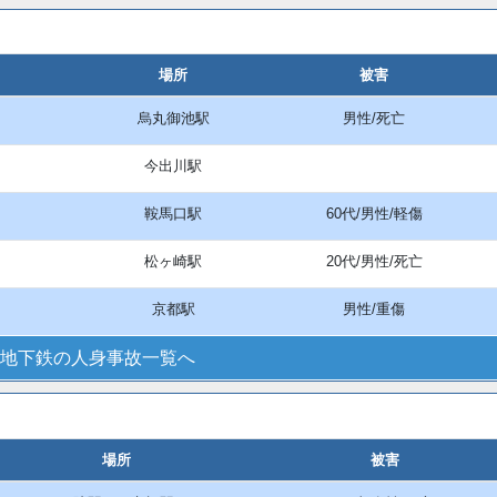
場所
被害
烏丸御池駅
男性/死亡
今出川駅
鞍馬口駅
60代/男性/軽傷
松ヶ崎駅
20代/男性/死亡
京都駅
男性/重傷
地下鉄の人身事故一覧へ
場所
被害