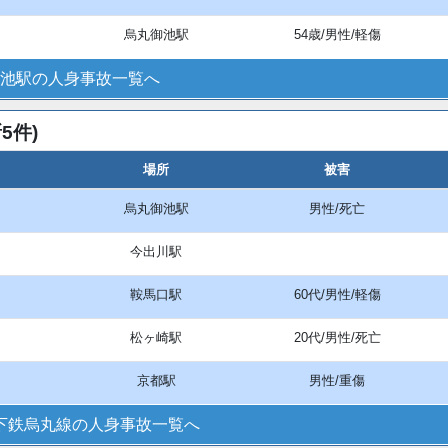
烏丸御池駅
54歳/男性/軽傷
池駅の人身事故一覧へ
5件)
場所
被害
烏丸御池駅
男性/死亡
今出川駅
鞍馬口駅
60代/男性/軽傷
松ヶ崎駅
20代/男性/死亡
京都駅
男性/重傷
下鉄烏丸線の人身事故一覧へ