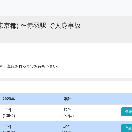
_(東京都) 〜赤羽駅 で人身事故
す。登録されるまでお待ち下さい。
2026年
累計
1件
17件
詳
(109位)
(250位)
1件
40件
詳