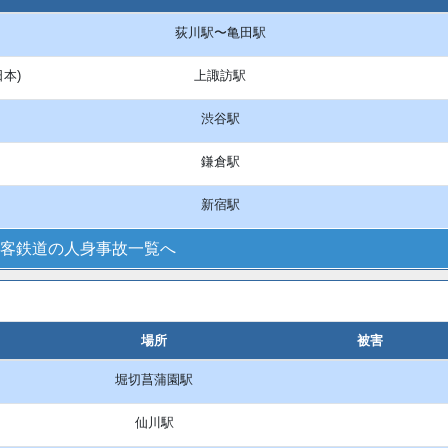
荻川駅〜亀田駅
日本)
上諏訪駅
渋谷駅
鎌倉駅
新宿駅
客鉄道の人身事故一覧へ
場所
被害
堀切菖蒲園駅
仙川駅