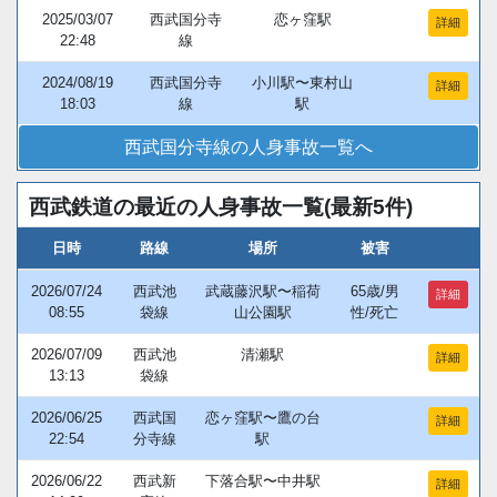
2025/03/07
西武国分寺
恋ヶ窪駅
詳細
22:48
線
2024/08/19
西武国分寺
小川駅〜東村山
詳細
18:03
線
駅
西武国分寺線の人身事故一覧へ
西武鉄道の最近の人身事故一覧(最新5件)
日時
路線
場所
被害
2026/07/24
西武池
武蔵藤沢駅〜稲荷
65歳/男
詳細
08:55
袋線
山公園駅
性/死亡
2026/07/09
西武池
清瀬駅
詳細
13:13
袋線
2026/06/25
西武国
恋ヶ窪駅〜鷹の台
詳細
22:54
分寺線
駅
2026/06/22
西武新
下落合駅〜中井駅
詳細