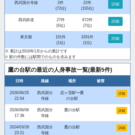
西武国分寺線
2件
22件
詳細
(72位)
(155位)
西武鉄道
27件
672件
詳細
(5位)
(7位)
東京都
101件
3291件
詳細
(1位)
(1位)
※ 累計は2010年1月からの累計です
※ 駅の件数には駅間でのものを含みます
鷹の台駅の最近の人身事故一覧(最新5件)
日時
路線
場所
被害
2026/06/25
西武国分
恋ヶ窪駅〜鷹
詳細
22:54
寺線
の台駅
2026/06/06
西武国分
鷹の台駅
詳細
17:38
寺線
2024/03/28
西武国分
鷹の台駅
詳細
23:21
寺線