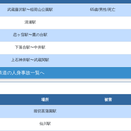
武蔵藤沢駅〜稲荷山公園駅
65歳/男性/死亡
清瀬駅
恋ヶ窪駅〜鷹の台駅
下落合駅〜中井駅
上石神井駅〜武蔵関駅
鉄道の人身事故一覧へ
場所
被害
堀切菖蒲園駅
仙川駅