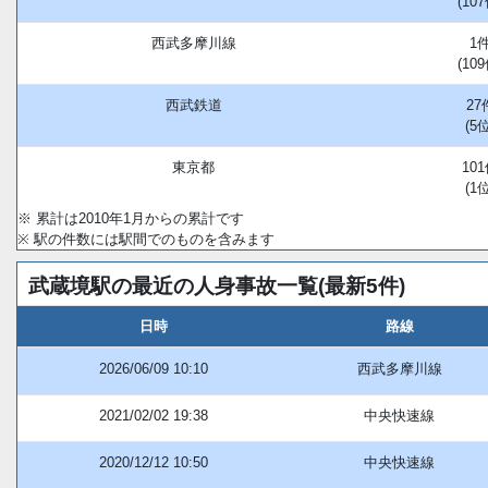
(107
西武多摩川線
1
(109
西武鉄道
27
(5位
東京都
10
(1位
※ 累計は2010年1月からの累計です
※ 駅の件数には駅間でのものを含みます
武蔵境駅の最近の人身事故一覧(最新5件)
日時
路線
2026/06/09 10:10
西武多摩川線
2021/02/02 19:38
中央快速線
2020/12/12 10:50
中央快速線