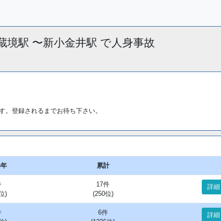
線 武蔵境駅 〜新小金井駅 で人身事故
す。登録されるまでお待ち下さい。
6年
累計
件
17件
詳細
位)
(250位)
件
6件
詳細