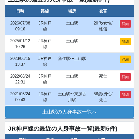
日時
路線
場所
被害
2026/07/08
JR神戸
土山駅
20代/女性/
詳細
09:16
線
軽傷
2025/01/12
JR神戸
土山駅
詳細
10:26
線
2023/06/15
JR神戸
魚住駅〜土山駅
詳細
13:37
線
2022/08/24
JR神戸
土山駅
死亡
詳細
22:31
線
2021/05/24
JR神戸
土山駅〜東加古
56歳/男性/
詳細
00:43
線
川駅
死亡
土山駅の人身事故一覧へ
JR神戸線の最近の人身事故一覧(最新5件)