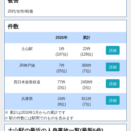
被害
20代/女性/軽傷
件数
2026年
累計
土山駅
1件
22件
詳細
(107位)
(128位)
JR神戸線
7件
368件
詳細
(25位)
(7位)
西日本旅客鉄道
77件
2458件
詳細
(2位)
(2位)
兵庫県
24件
911件
詳細
(8位)
(7位)
※ 累計は2010年1月からの累計です
※ 駅の件数には駅間でのものを含みます
土山駅の最近の人身事故一覧(最新5件)