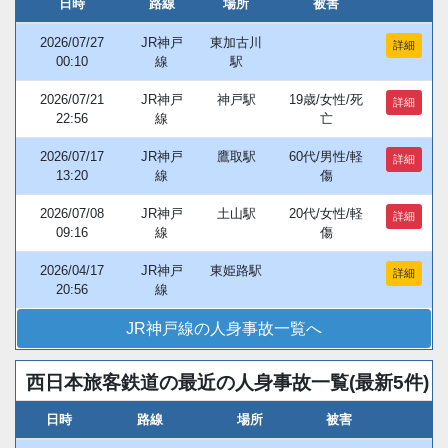
日時
路線
場所
被害
2026/07/27
JR神戸
東加古川
詳細
00:10
線
駅
2026/07/21
JR神戸
神戸駅
19歳/女性/死
詳細
22:56
線
亡
2026/07/17
JR神戸
鷹取駅
60代/男性/軽
詳細
13:20
線
傷
2026/07/08
JR神戸
土山駅
20代/女性/軽
詳細
09:16
線
傷
2026/04/17
JR神戸
東姫路駅
詳細
20:56
線
JR神戸線の人身事故一覧へ
西日本旅客鉄道の最近の人身事故一覧(最新5件)
日時
路線
場所
被害