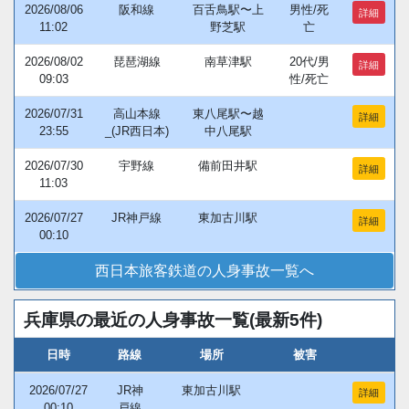
2026/08/06
阪和線
百舌鳥駅〜上
男性/死
詳細
11:02
野芝駅
亡
2026/08/02
琵琶湖線
南草津駅
20代/男
詳細
09:03
性/死亡
2026/07/31
高山本線
東八尾駅〜越
詳細
23:55
_(JR西日本)
中八尾駅
2026/07/30
宇野線
備前田井駅
詳細
11:03
2026/07/27
JR神戸線
東加古川駅
詳細
00:10
西日本旅客鉄道の人身事故一覧へ
兵庫県の最近の人身事故一覧(最新5件)
日時
路線
場所
被害
2026/07/27
JR神
東加古川駅
詳細
00:10
戸線