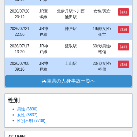
2026/07/26
JR宝
北伊丹駅〜川西
女性/死亡
詳細
20:12
塚線
池田駅
2026/07/21
JR神
神戸駅
19歳/女性/
詳細
22:56
戸線
死亡
2026/07/17
JR神
鷹取駅
60代/男性/
詳細
13:20
戸線
軽傷
2026/07/08
JR神
土山駅
20代/女性/
詳細
09:16
戸線
軽傷
兵庫県の人身事故一覧へ
性別
Loaded
:
/
Unmute
38.44%
男性 (6830)
女性 (3837)
性別不明 (7738)