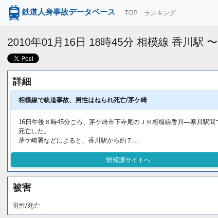
鉄道人身事故データベース
TOP
ランキング
2010年01月16日 18時45分 相模線 香川駅
詳細
相模線で軌道事故、男性はねられ死亡/茅ケ崎
16日午後６時45分ごろ、茅ケ崎市下寺尾のＪＲ相模線香川―寒川駅
死亡した。
茅ケ崎署などによると、香川駅から約７...
情報源サイトへ
被害
男性/死亡