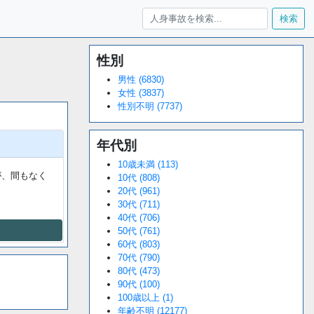
検索
性別
Loaded
:
/
Unmute
34.94%
男性 (6830)
女性 (3837)
性別不明 (7737)
年代別
10歳未満 (113)
が、間もなく
10代 (808)
20代 (961)
30代 (711)
40代 (706)
50代 (761)
60代 (803)
70代 (790)
80代 (473)
90代 (100)
100歳以上 (1)
年齢不明 (12177)