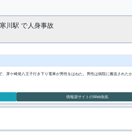
 〜寒川駅 で人身事故
間で、茅ケ崎発八王子行き下り電車が男性をはねた。男性は病院に搬送された
情報源サイトのWeb魚拓