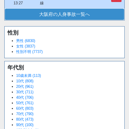
13:27
線
大阪府の人身事故一覧へ
性別
Loaded
:
/
Unmute
38.44%
男性 (6830)
女性 (3837)
性別不明 (7737)
年代別
10歳未満 (113)
10代 (808)
20代 (961)
30代 (711)
40代 (706)
50代 (761)
60代 (803)
70代 (790)
80代 (473)
90代 (100)