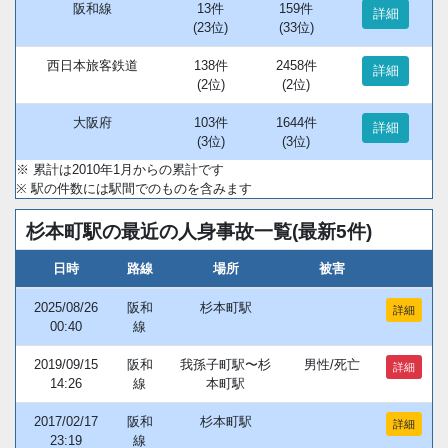
阪和線
13件
159件
詳細
(23位)
(33位)
西日本旅客鉄道
138件
2458件
詳細
(2位)
(2位)
大阪府
103件
1644件
詳細
(3位)
(3位)
※ 累計は2010年1月からの累計です
※ 駅の件数には駅間でのものを含みます
杉本町駅の最近の人身事故一覧(最新5件)
日時
路線
場所
被害
2025/08/26
阪和
杉本町駅
詳細
00:40
線
2019/09/15
阪和
我孫子町駅〜杉
男性/死亡
詳細
14:26
線
本町駅
2017/02/17
阪和
杉本町駅
詳細
23:19
線