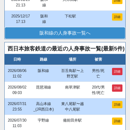
詳細
21:13
線
2025/12/17
阪和
下松駅
詳細
17:13
線
阪和線の人身事故一覧へ
西日本旅客鉄道の最近の人身事故一覧(最新5件)
日時
路線
場所
被害
2026/08/06
阪和線
百舌鳥駅〜上
男性/死
詳細
11:02
野芝駅
亡
2026/08/02
琵琶湖線
南草津駅
20代/男
詳細
09:03
性/死亡
2026/07/31
高山本線
東八尾駅〜越
詳細
23:55
_(JR西日本)
中八尾駅
2026/07/30
宇野線
備前田井駅
詳細
11:03