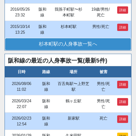
2016/05/26
阪和
我孫子町駅〜杉
19歳/男性/
詳細
23:32
線
本町駅
死亡
2015/10/14
阪和
杉本町駅
男性/死亡
詳細
13:25
線
杉本町駅の人身事故一覧へ
阪和線の最近の人身事故一覧(最新5件)
日時
路線
場所
被害
2026/08/06
阪和
百舌鳥駅〜上野芝
男性/死
詳細
11:02
線
駅
亡
2026/03/24
阪和
鶴ヶ丘駅
男性/死
詳細
22:07
線
亡
2026/02/23
阪和
新家駅
死亡
詳細
12:54
線
2026/01/29
阪和
久米田駅