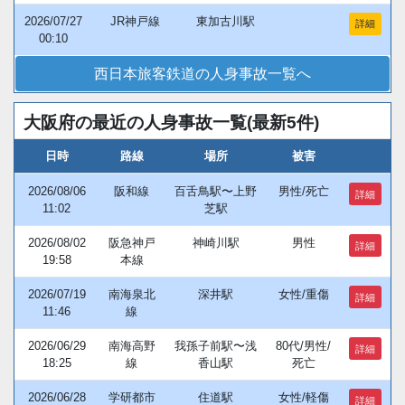
2026/07/27
JR神戸線
東加古川駅
詳細
00:10
西日本旅客鉄道の人身事故一覧へ
大阪府の最近の人身事故一覧(最新5件)
日時
路線
場所
被害
2026/08/06
阪和線
百舌鳥駅〜上野
男性/死亡
詳細
11:02
芝駅
2026/08/02
阪急神戸
神崎川駅
男性
詳細
19:58
本線
2026/07/19
南海泉北
深井駅
女性/重傷
詳細
11:46
線
2026/06/29
南海高野
我孫子前駅〜浅
80代/男性/
詳細
18:25
線
香山駅
死亡
2026/06/28
学研都市
住道駅
女性/軽傷
詳細