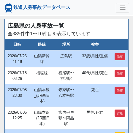
鉄道人身事故データベース
広島県の人身事故一覧
全385件中1〜10件目を表示しています
日時
路線
場所
被害
2026/07/26
山陽新幹
広島駅
32歳/男性/重傷
詳細
11:19
線
2026/07/18
福塩線
横尾駅〜
40代/男性/死亡
詳細
08:26
神辺駅
2026/07/08
山陽本線
寺家駅〜
死亡
詳細
23:30
_(JR西日
八本松駅
本)
2026/07/06
山陽本線
宮内串戸
男性/死亡
詳細
12:25
_(JR西日
駅〜阿品
本)
駅