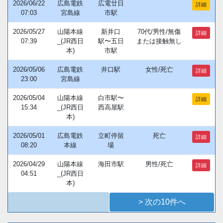
2026/06/22
広島電鉄
広電廿日
詳細
07:03
宮島線
市駅
2026/05/27
山陽本線
新井口
70代/男性/無傷
詳細
07:39
_(JR西日
駅〜五日
または接触無し
本)
市駅
2026/05/06
広島電鉄
井口駅
女性/死亡
詳細
23:00
宮島線
2026/05/04
山陽本線
白市駅〜
詳細
15:34
_(JR西日
西高屋駅
本)
2026/05/01
広島電鉄
立町停留
死亡
詳細
08:20
本線
場
2026/04/29
山陽本線
海田市駅
男性/死亡
詳細
04:51
_(JR西日
本)
> 次の10件へ