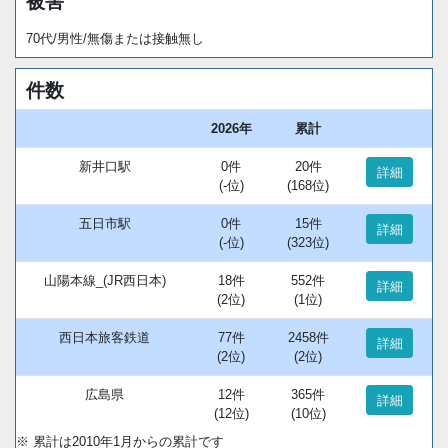
被害
70代/男性/無傷または接触無し
件数
2026年
累計
新井口駅
0件
20件
詳細
(-位)
(168位)
五日市駅
0件
15件
詳細
(-位)
(323位)
山陽本線_(JR西日本)
18件
552件
詳細
(2位)
(1位)
西日本旅客鉄道
77件
2458件
詳細
(2位)
(2位)
広島県
12件
365件
詳細
(12位)
(10位)
※ 累計は2010年1月からの累計です