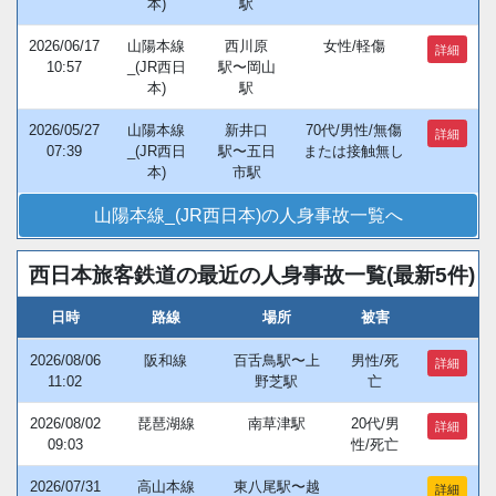
本)
駅
2026/06/17
山陽本線
西川原
女性/軽傷
詳細
10:57
_(JR西日
駅〜岡山
本)
駅
2026/05/27
山陽本線
新井口
70代/男性/無傷
詳細
07:39
_(JR西日
駅〜五日
または接触無し
本)
市駅
山陽本線_(JR西日本)の人身事故一覧へ
西日本旅客鉄道の最近の人身事故一覧(最新5件)
日時
路線
場所
被害
2026/08/06
阪和線
百舌鳥駅〜上
男性/死
詳細
11:02
野芝駅
亡
2026/08/02
琵琶湖線
南草津駅
20代/男
詳細
09:03
性/死亡
2026/07/31
高山本線
東八尾駅〜越
詳細