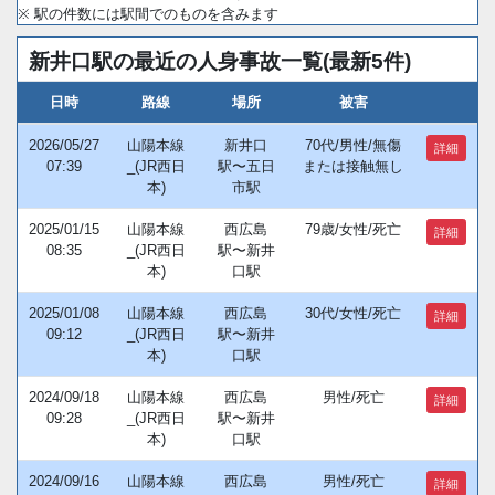
※ 駅の件数には駅間でのものを含みます
新井口駅の最近の人身事故一覧(最新5件)
日時
路線
場所
被害
2026/05/27
山陽本線
新井口
70代/男性/無傷
詳細
07:39
_(JR西日
駅〜五日
または接触無し
本)
市駅
2025/01/15
山陽本線
西広島
79歳/女性/死亡
詳細
08:35
_(JR西日
駅〜新井
本)
口駅
2025/01/08
山陽本線
西広島
30代/女性/死亡
詳細
09:12
_(JR西日
駅〜新井
本)
口駅
2024/09/18
山陽本線
西広島
男性/死亡
詳細
09:28
_(JR西日
駅〜新井
本)
口駅
2024/09/16
山陽本線
西広島
男性/死亡
詳細