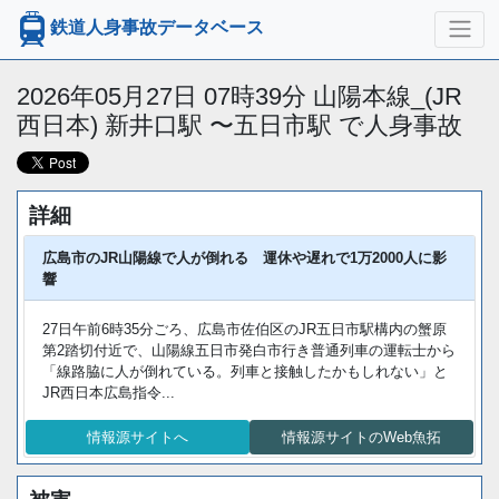
鉄道人身事故データベース
2026年05月27日 07時39分 山陽本線_(JR
西日本) 新井口駅 〜五日市駅 で人身事故
詳細
広島市のJR山陽線で人が倒れる 運休や遅れで1万2000人に影
響
27日午前6時35分ごろ、広島市佐伯区のJR五日市駅構内の蟹原
第2踏切付近で、山陽線五日市発白市行き普通列車の運転士から
「線路脇に人が倒れている。列車と接触したかもしれない」と
JR西日本広島指令...
情報源サイトへ
情報源サイトのWeb魚拓