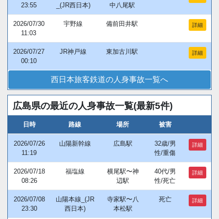
23:55
_(JR西日本)
中八尾駅
2026/07/30
宇野線
備前田井駅
詳細
11:03
2026/07/27
JR神戸線
東加古川駅
詳細
00:10
西日本旅客鉄道の人身事故一覧へ
広島県の最近の人身事故一覧(最新5件)
日時
路線
場所
被害
2026/07/26
山陽新幹線
広島駅
32歳/男
詳細
11:19
性/重傷
2026/07/18
福塩線
横尾駅〜神
40代/男
詳細
08:26
辺駅
性/死亡
2026/07/08
山陽本線_(JR
寺家駅〜八
死亡
詳細
23:30
西日本)
本松駅