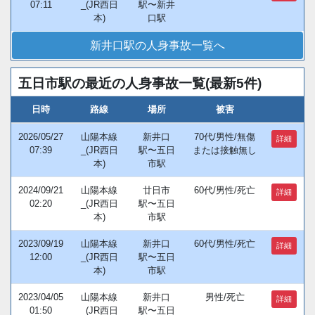
07:11
_(JR西日
駅〜新井
本)
口駅
新井口駅の人身事故一覧へ
五日市駅の最近の人身事故一覧(最新5件)
日時
路線
場所
被害
2026/05/27
山陽本線
新井口
70代/男性/無傷
詳細
07:39
_(JR西日
駅〜五日
または接触無し
本)
市駅
2024/09/21
山陽本線
廿日市
60代/男性/死亡
詳細
02:20
_(JR西日
駅〜五日
本)
市駅
2023/09/19
山陽本線
新井口
60代/男性/死亡
詳細
12:00
_(JR西日
駅〜五日
本)
市駅
2023/04/05
山陽本線
新井口
男性/死亡
詳細
01:50
_(JR西日
駅〜五日