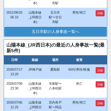
本)
市駅
2021/08/20
山陽本線
五日市
男性/死亡
詳細
06:10
_(JR西日
駅〜廿日
本)
市駅
五日市駅の人身事故一覧へ
山陽本線_(JR西日本)の最近の人身事故一覧(最
新5件)
日時
路線
場所
被害
2026/07/17
JR神戸線
鷹取駅
60代/男性/軽傷
詳細
13:20
2026/07/08
山陽本線
寺家駅〜
死亡
詳細
23:30
_(JR西日
八本松駅
本)
2026/07/06
山陽本線
宮内串戸
男性/死亡
詳細
12:25
_(JR西日
駅〜阿品