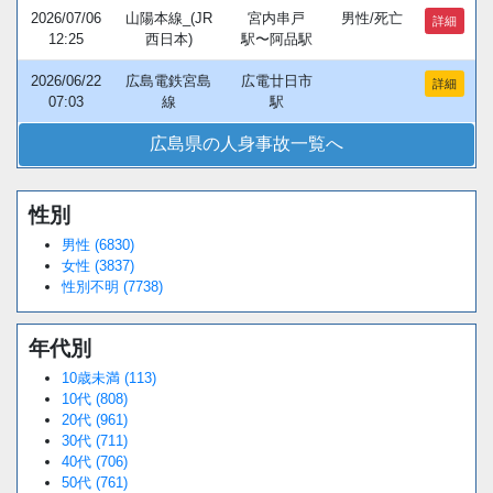
2026/07/06
山陽本線_(JR
宮内串戸
男性/死亡
詳細
12:25
西日本)
駅〜阿品駅
2026/06/22
広島電鉄宮島
広電廿日市
詳細
07:03
線
駅
広島県の人身事故一覧へ
性別
男性 (6830)
女性 (3837)
性別不明 (7738)
年代別
10歳未満 (113)
10代 (808)
20代 (961)
30代 (711)
40代 (706)
50代 (761)