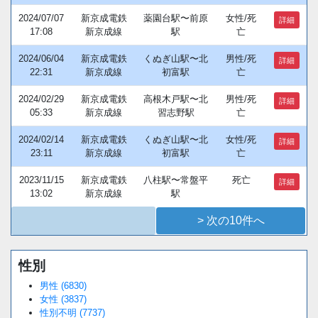
2024/07/07
新京成電鉄
薬園台駅〜前原
女性/死
詳細
17:08
新京成線
駅
亡
2024/06/04
新京成電鉄
くぬぎ山駅〜北
男性/死
詳細
22:31
新京成線
初富駅
亡
2024/02/29
新京成電鉄
高根木戸駅〜北
男性/死
詳細
05:33
新京成線
習志野駅
亡
2024/02/14
新京成電鉄
くぬぎ山駅〜北
女性/死
詳細
23:11
新京成線
初富駅
亡
2023/11/15
新京成電鉄
八柱駅〜常盤平
死亡
詳細
13:02
新京成線
駅
> 次の10件へ
性別
Loaded
:
/
Unmute
34.94%
男性 (6830)
女性 (3837)
性別不明 (7737)