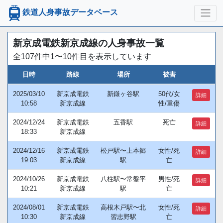
鉄道人身事故データベース
新京成電鉄新京成線の人身事故一覧
全107件中1〜10件目を表示しています
日時
路線
場所
被害
2025/03/10
新京成電鉄
新鎌ヶ谷駅
50代/女
詳細
10:58
新京成線
性/重傷
2024/12/24
新京成電鉄
五香駅
死亡
詳細
18:33
新京成線
2024/12/16
新京成電鉄
松戸駅〜上本郷
女性/死
詳細
19:03
新京成線
駅
亡
2024/10/26
新京成電鉄
八柱駅〜常盤平
男性/死
詳細
10:21
新京成線
駅
亡
2024/08/01
新京成電鉄
高根木戸駅〜北
女性/死
詳細
10:30
新京成線
習志野駅
亡