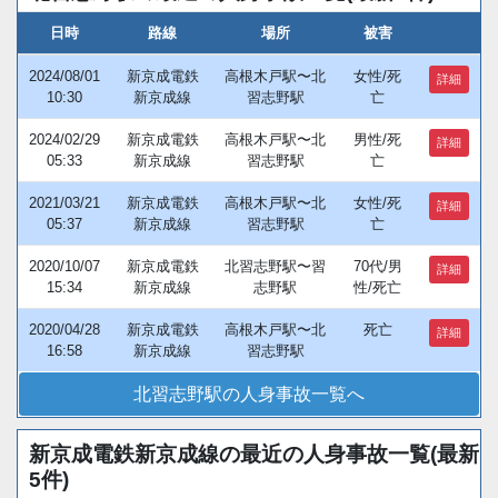
日時
路線
場所
被害
2024/08/01
新京成電鉄
高根木戸駅〜北
女性/死
詳細
10:30
新京成線
習志野駅
亡
2024/02/29
新京成電鉄
高根木戸駅〜北
男性/死
詳細
05:33
新京成線
習志野駅
亡
2021/03/21
新京成電鉄
高根木戸駅〜北
女性/死
詳細
05:37
新京成線
習志野駅
亡
2020/10/07
新京成電鉄
北習志野駅〜習
70代/男
詳細
15:34
新京成線
志野駅
性/死亡
2020/04/28
新京成電鉄
高根木戸駅〜北
死亡
詳細
16:58
新京成線
習志野駅
北習志野駅の人身事故一覧へ
新京成電鉄新京成線の最近の人身事故一覧(最新
5件)