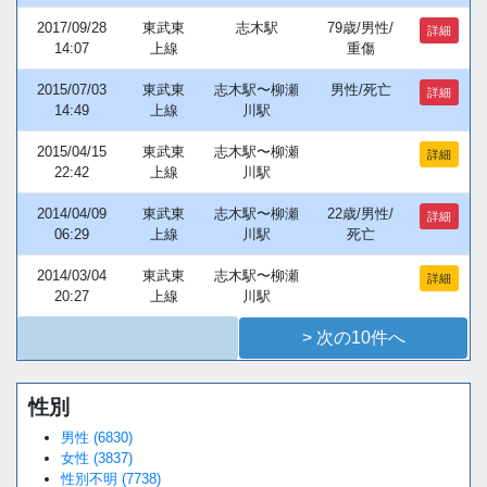
2017/09/28
東武東
志木駅
79歳/男性/
詳細
14:07
上線
重傷
2015/07/03
東武東
志木駅〜柳瀬
男性/死亡
詳細
14:49
上線
川駅
2015/04/15
東武東
志木駅〜柳瀬
詳細
22:42
上線
川駅
2014/04/09
東武東
志木駅〜柳瀬
22歳/男性/
詳細
06:29
上線
川駅
死亡
2014/03/04
東武東
志木駅〜柳瀬
詳細
20:27
上線
川駅
> 次の10件へ
性別
Loaded
:
/
Unmute
34.95%
男性 (6830)
女性 (3837)
性別不明 (7738)