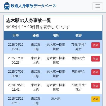
鉄道人身事故データベース
志木駅の人身事故一覧
全19件中1〜10件目を表示しています
日時
路線
場所
被害
2026/04/19
東武東
志木駅〜柳瀬
75歳/男性/
詳細
19:33
上線
川駅
死亡
2025/07/07
東武東
志木駅〜柳瀬
男性/死亡
詳細
00:25
上線
川駅
2025/07/05
東武東
志木駅〜柳瀬
男性/死亡
詳細
00:00
上線
川駅
2020/09/28
東武東
志木駅〜柳瀬
70歳/男性/
詳細
11:42
上線
川駅
死亡
2018/02/15
東武東
志木駅
詳細
13:15
上線