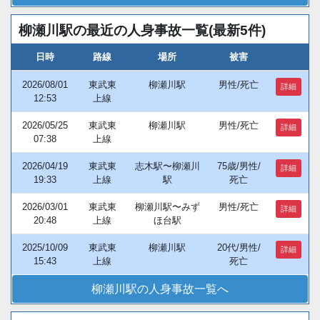
柳瀬川駅の最近の人身事故一覧(最新5件)
日時
路線
場所
被害
2026/08/01
東武東
柳瀬川駅
男性/死亡
詳細
12:53
上線
2026/05/25
東武東
柳瀬川駅
男性/死亡
詳細
07:38
上線
2026/04/19
東武東
志木駅〜柳瀬川
75歳/男性/
詳細
19:33
上線
駅
死亡
2026/03/01
東武東
柳瀬川駅〜みず
男性/死亡
詳細
20:48
上線
ほ台駅
2025/10/09
東武東
柳瀬川駅
20代/男性/
詳細
15:43
上線
死亡
柳瀬川駅の人身事故一覧へ