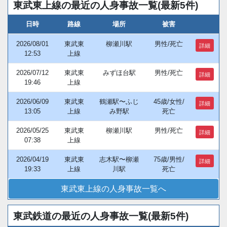
東武東上線の最近の人身事故一覧(最新5件)
日時
路線
場所
被害
2026/08/01
東武東
柳瀬川駅
男性/死亡
詳細
12:53
上線
2026/07/12
東武東
みずほ台駅
男性/死亡
詳細
19:46
上線
2026/06/09
東武東
鶴瀬駅〜ふじ
45歳/女性/
詳細
13:05
上線
み野駅
死亡
2026/05/25
東武東
柳瀬川駅
男性/死亡
詳細
07:38
上線
2026/04/19
東武東
志木駅〜柳瀬
75歳/男性/
詳細
19:33
上線
川駅
死亡
東武東上線の人身事故一覧へ
東武鉄道の最近の人身事故一覧(最新5件)