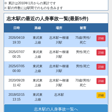
※ 累計は2010年1月からの累計です
※ 駅の件数には駅間でのものを含みます
志木駅の最近の人身事故一覧(最新5件)
日時
路線
場所
被害
2026/04/19
東武東
志木駅〜柳瀬
75歳/男性/
詳細
19:33
上線
川駅
死亡
2025/07/07
東武東
志木駅〜柳瀬
男性/死亡
詳細
00:25
上線
川駅
2025/07/05
東武東
志木駅〜柳瀬
男性/死亡
詳細
00:00
上線
川駅
2020/09/28
東武東
志木駅〜柳瀬
70歳/男性/
詳細
11:42
上線
川駅
死亡
2018/02/15
東武東
志木駅
詳細
13:15
上線
志木駅の人身事故一覧へ