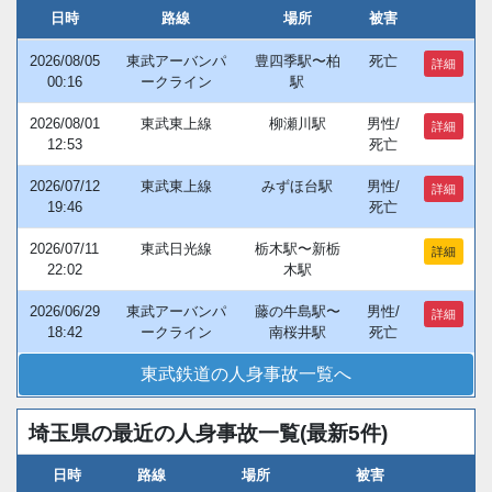
日時
路線
場所
被害
2026/08/05
東武アーバンパ
豊四季駅〜柏
死亡
詳細
00:16
ークライン
駅
2026/08/01
東武東上線
柳瀬川駅
男性/
詳細
12:53
死亡
2026/07/12
東武東上線
みずほ台駅
男性/
詳細
19:46
死亡
2026/07/11
東武日光線
栃木駅〜新栃
詳細
22:02
木駅
2026/06/29
東武アーバンパ
藤の牛島駅〜
男性/
詳細
18:42
ークライン
南桜井駅
死亡
東武鉄道の人身事故一覧へ
埼玉県の最近の人身事故一覧(最新5件)
日時
路線
場所
被害