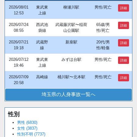
2026/08/01
東武東
柳瀬川駅
男性/死亡
詳細
12:53
上線
2026/07/24
西武池
武蔵藤沢駅〜稲荷
65歳/男
詳細
08:55
袋線
山公園駅
性/死亡
2026/07/21
武蔵野
新座駅
20代/男
詳細
19:18
線
性/軽傷
2026/07/12
東武東
みずほ台駅
男性/死亡
詳細
19:46
上線
2026/07/09
高崎線
桶川駅〜北本駅
男性/死亡
詳細
20:58
埼玉県の人身事故一覧へ
性別
男性 (6830)
女性 (3837)
性別不明 (7737)