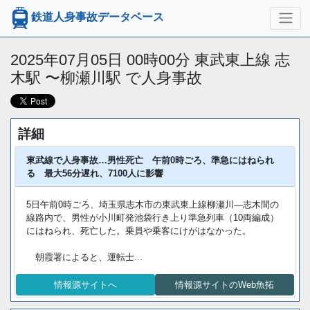
鉄道人身事故データベース
2025年07月05日 00時00分 東武東上線 志
木駅 〜柳瀬川駅 で人身事故
詳細
東武線で人身事故…男性死亡 午前0時ごろ、準急にはねられ
る 最大56分遅れ、7100人に影響
5日午前0時ごろ、埼玉県志木市の東武東上線柳瀬川―志木間の
線路内で、男性が小川町発池袋行き上り準急列車（10両編成）
にはねられ、死亡した。乗員や乗客にけがはなかった。
朝霞署によると、運転士...
情報源サイトへ
情報源サイトのWeb魚拓