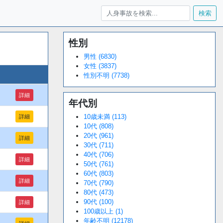
検索
性別
Loaded
:
/
Unmute
34.94%
男性 (6830)
女性 (3837)
性別不明 (7738)
詳細
年代別
10歳未満 (113)
詳細
10代 (808)
20代 (961)
詳細
30代 (711)
40代 (706)
詳細
50代 (761)
60代 (803)
詳細
70代 (790)
80代 (473)
90代 (100)
詳細
100歳以上 (1)
年齢不明 (12178)