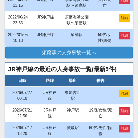
詳細
13:15
駅〜須磨駅
亡
2022/06/24
JR神戸線
須磨海浜公園
詳細
23:56
駅〜須磨駅
2022/01/05
JR神戸線
須磨駅
50代/女
詳細
10:13
性/無傷
須磨駅の人身事故一覧へ
JR神戸線の最近の人身事故一覧(最新5件)
日時
路線
場所
被害
2026/07/27
JR神戸
東加古川
詳細
00:10
線
駅
2026/07/21
JR神戸
神戸駅
19歳/女性/死
詳細
22:56
線
亡
2026/07/17
JR神戸
鷹取駅
60代/男性/軽
詳細
13:20
線
傷