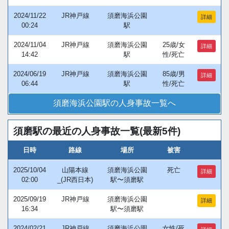
2024/11/22
JR神戸線
須磨海浜公園
詳細
00:24
駅
2024/11/04
JR神戸線
須磨海浜公園
25歳/女
詳細
14:42
駅
性/死亡
2024/06/19
JR神戸線
須磨海浜公園
85歳/男
詳細
06:44
駅
性/死亡
須磨海浜公園駅の人身事故一覧へ
須磨駅の最近の人身事故一覧(最新5件)
日時
路線
場所
被害
2025/10/04
山陽本線
須磨海浜公園
死亡
詳細
02:00
_(JR西日本)
駅〜須磨駅
2025/09/19
JR神戸線
須磨海浜公園
詳細
16:34
駅〜須磨駅
2024/02/21
JR神戸線
須磨海浜公園
女性/死