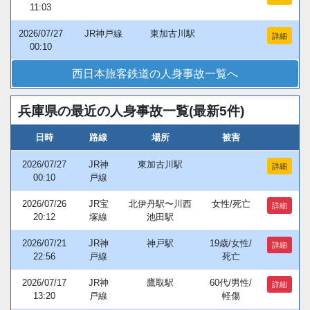
11:03
2026/07/27
JR神戸線
東加古川駅
詳細
00:10
西日本旅客鉄道の人身事故一覧へ
兵庫県の最近の人身事故一覧(最新5件)
日時
路線
場所
被害
2026/07/27
JR神
東加古川駅
詳細
00:10
戸線
2026/07/26
JR宝
北伊丹駅〜川西
女性/死亡
詳細
20:12
塚線
池田駅
2026/07/21
JR神
神戸駅
19歳/女性/
詳細
22:56
戸線
死亡
2026/07/17
JR神
鷹取駅
60代/男性/
詳細
13:20
戸線
軽傷