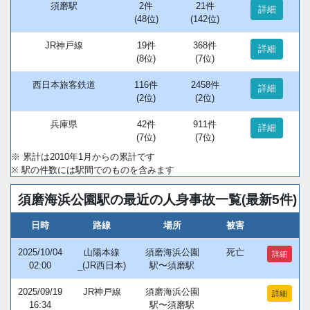
須磨駅
2件
21件
詳細
(48位)
(142位)
JR神戸線
19件
368件
詳細
(8位)
(7位)
西日本旅客鉄道
116件
2458件
詳細
(2位)
(2位)
兵庫県
42件
911件
詳細
(7位)
(7位)
※ 累計は2010年1月からの累計です
※ 駅の件数には駅間でのものを含みます
須磨海浜公園駅の最近の人身事故一覧(最新5件)
日時
路線
場所
被害
2025/10/04
山陽本線
須磨海浜公園
死亡
詳細
02:00
_(JR西日本)
駅〜須磨駅
2025/09/19
JR神戸線
須磨海浜公園
詳細
16:34
駅〜須磨駅