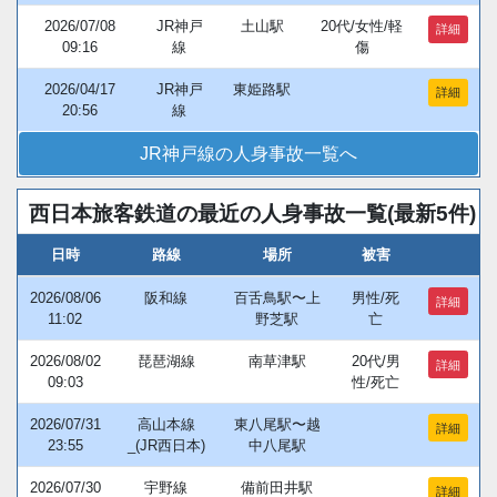
2026/07/08
JR神戸
土山駅
20代/女性/軽
詳細
09:16
線
傷
2026/04/17
JR神戸
東姫路駅
詳細
20:56
線
JR神戸線の人身事故一覧へ
西日本旅客鉄道の最近の人身事故一覧(最新5件)
日時
路線
場所
被害
2026/08/06
阪和線
百舌鳥駅〜上
男性/死
詳細
11:02
野芝駅
亡
2026/08/02
琵琶湖線
南草津駅
20代/男
詳細
09:03
性/死亡
2026/07/31
高山本線
東八尾駅〜越
詳細
23:55
_(JR西日本)
中八尾駅
2026/07/30
宇野線
備前田井駅
詳細