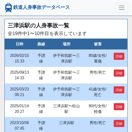
鉄道人身事故データベース
三津浜駅の人身事故一覧
全19件中1〜10件目を表示しています
日時
路線
場所
被害
2026/02/15
予讃
伊予和気駅〜三
80歳/女性/
詳細
15:33
線
津浜駅
重傷
2025/09/13
予讃
伊予和気駅〜三
男性/死亡
詳細
14:33
線
津浜駅
2025/03/23
予讃
伊予和気駅〜三
41歳/女性/
詳細
08:21
線
津浜駅
死亡
2025/01/14
予讃
三津浜駅〜松山
80代/女性/
詳細
20:27
線
駅
軽傷
2023/10/06
予讃
三津浜駅
男性/死亡
詳細
07:45
線