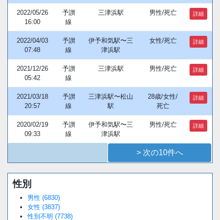
2022/05/26
予讃
三津浜駅
男性/死亡
詳細
16:00
線
2022/04/03
予讃
伊予和気駅〜三
女性/死亡
詳細
07:48
線
津浜駅
2021/12/26
予讃
三津浜駅
男性/死亡
詳細
05:42
線
2021/03/18
予讃
三津浜駅〜松山
28歳/女性/
詳細
20:57
線
駅
死亡
2020/02/19
予讃
伊予和気駅〜三
男性/死亡
詳細
09:33
線
津浜駅
> 次の10件へ
性別
Loaded
:
/
Unmute
62.90%
男性 (6830)
女性 (3837)
性別不明 (7738)