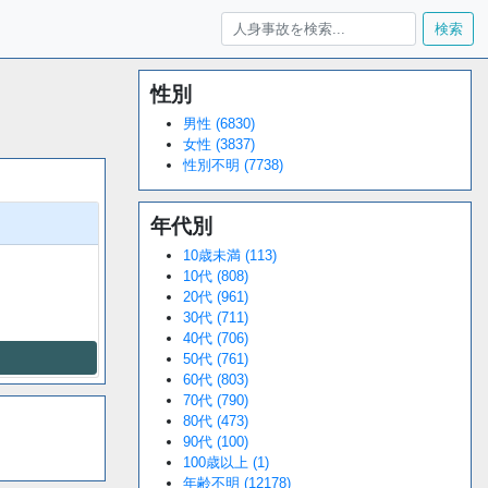
検索
性別
Loaded
:
/
Unmute
34.94%
男性 (6830)
女性 (3837)
性別不明 (7738)
年代別
10歳未満 (113)
10代 (808)
20代 (961)
30代 (711)
40代 (706)
50代 (761)
60代 (803)
70代 (790)
80代 (473)
90代 (100)
100歳以上 (1)
年齢不明 (12178)