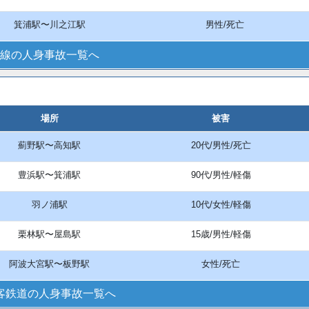
箕浦駅〜川之江駅
男性/死亡
線の人身事故一覧へ
場所
被害
薊野駅〜高知駅
20代/男性/死亡
豊浜駅〜箕浦駅
90代/男性/軽傷
羽ノ浦駅
10代/女性/軽傷
栗林駅〜屋島駅
15歳/男性/軽傷
阿波大宮駅〜板野駅
女性/死亡
客鉄道の人身事故一覧へ