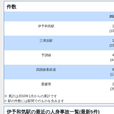
件数
20
伊予和気駅
(1
三津浜駅
(1
予讃線
(4
四国旅客鉄道
(1
愛媛県
(3
※ 累計は2010年1月からの累計です
※ 駅の件数には駅間でのものを含みます
伊予和気駅の最近の人身事故一覧(最新5件)