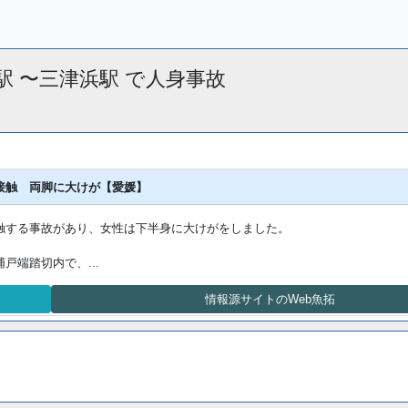
和気駅 〜三津浜駅 で人身事故
接触 両脚に大けが【愛媛】
触する事故があり、女性は下半身に大けがをしました。
端踏切内で、...
情報源サイトのWeb魚拓