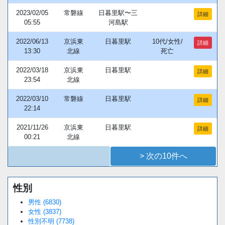
2023/02/05
常磐線
日暮里駅〜三
詳細
05:55
河島駅
2022/06/13
京浜東
日暮里駅
10代/女性/
詳細
13:30
北線
死亡
2022/03/18
京浜東
日暮里駅
詳細
23:54
北線
2022/03/10
常磐線
日暮里駅
詳細
22:14
2021/11/26
京浜東
日暮里駅
詳細
00:21
北線
> 次の10件へ
性別
Loaded
:
/
Unmute
34.94%
男性 (6830)
女性 (3837)
性別不明 (7738)