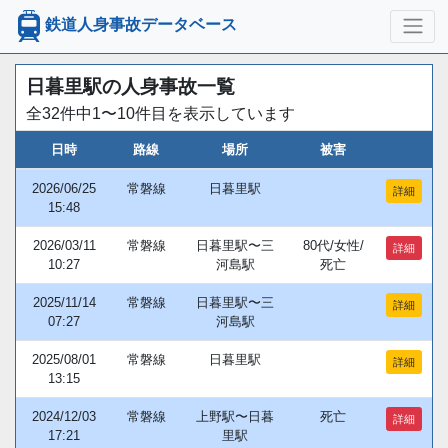
鉄道人身事故データベース
日暮里駅の人身事故一覧
全32件中1〜10件目を表示しています
日時
路線
場所
被害
2026/06/25
常磐線
日暮里駅
詳細
15:48
2026/03/11
常磐線
日暮里駅〜三
80代/女性/
詳細
10:27
河島駅
死亡
2025/11/14
常磐線
日暮里駅〜三
詳細
07:27
河島駅
2025/08/01
常磐線
日暮里駅
詳細
13:15
2024/12/03
常磐線
上野駅〜日暮
死亡
詳細
17:21
里駅