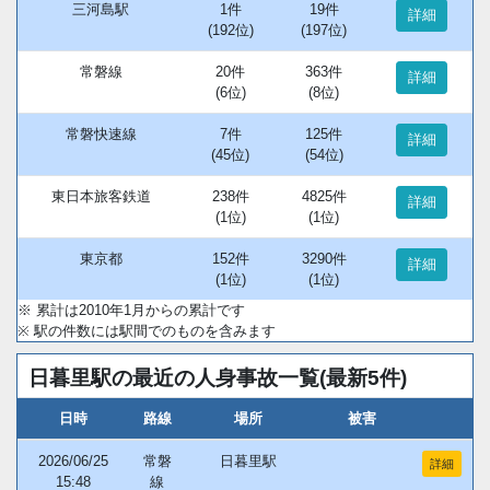
三河島駅
1件
19件
詳細
(192位)
(197位)
常磐線
20件
363件
詳細
(6位)
(8位)
常磐快速線
7件
125件
詳細
(45位)
(54位)
東日本旅客鉄道
238件
4825件
詳細
(1位)
(1位)
東京都
152件
3290件
詳細
(1位)
(1位)
※ 累計は2010年1月からの累計です
※ 駅の件数には駅間でのものを含みます
日暮里駅の最近の人身事故一覧(最新5件)
日時
路線
場所
被害
2026/06/25
常磐
日暮里駅
詳細
15:48
線