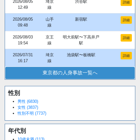
2026/08/05
埼京
渋谷駅
詳細
12:49
線
2026/08/05
山手
新宿駅
詳細
09:48
線
2026/08/03
京王
明大前駅〜下高井戸
詳細
19:54
線
駅
2026/07/31
埼京
池袋駅〜板橋駅
詳細
16:17
線
東京都の人身事故一覧へ
性別
Loaded
:
/
Unmute
38.44%
男性 (6830)
女性 (3837)
性別不明 (7737)
年代別
10歳未満 (113)