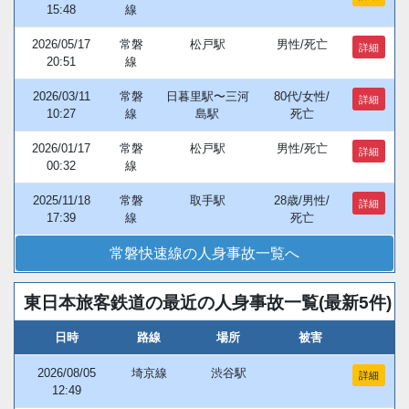
15:48
線
2026/05/17
常磐
松戸駅
男性/死亡
詳細
20:51
線
2026/03/11
常磐
日暮里駅〜三河
80代/女性/
詳細
10:27
線
島駅
死亡
2026/01/17
常磐
松戸駅
男性/死亡
詳細
00:32
線
2025/11/18
常磐
取手駅
28歳/男性/
詳細
17:39
線
死亡
常磐快速線の人身事故一覧へ
東日本旅客鉄道の最近の人身事故一覧(最新5件)
日時
路線
場所
被害
2026/08/05
埼京線
渋谷駅
詳細
12:49