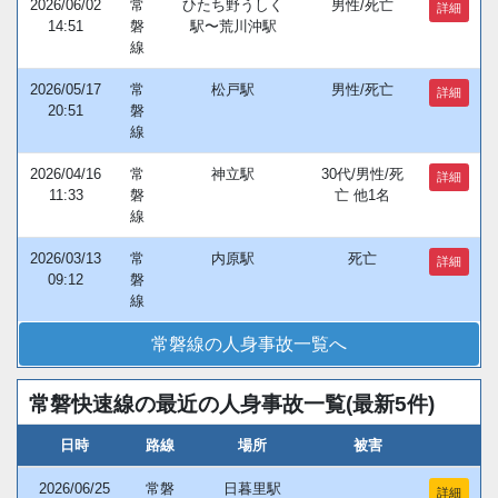
2026/06/02
常
ひたち野うしく
男性/死亡
詳細
14:51
磐
駅〜荒川沖駅
線
2026/05/17
常
松戸駅
男性/死亡
詳細
20:51
磐
線
2026/04/16
常
神立駅
30代/男性/死
詳細
11:33
磐
亡 他1名
線
2026/03/13
常
内原駅
死亡
詳細
09:12
磐
線
常磐線の人身事故一覧へ
常磐快速線の最近の人身事故一覧(最新5件)
日時
路線
場所
被害
2026/06/25
常磐
日暮里駅
詳細