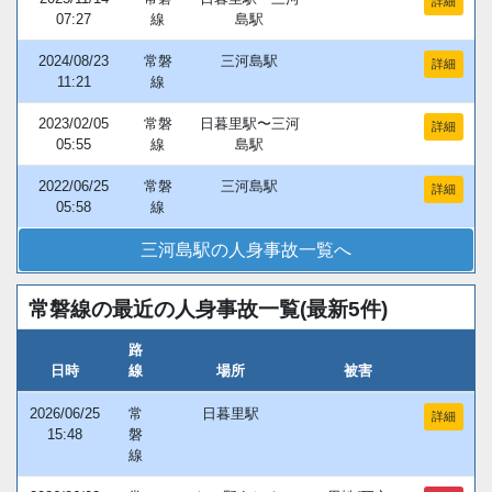
詳細
07:27
線
島駅
2024/08/23
常磐
三河島駅
詳細
11:21
線
2023/02/05
常磐
日暮里駅〜三河
詳細
05:55
線
島駅
2022/06/25
常磐
三河島駅
詳細
05:58
線
三河島駅の人身事故一覧へ
常磐線の最近の人身事故一覧(最新5件)
路
日時
線
場所
被害
2026/06/25
常
日暮里駅
詳細
15:48
磐
線