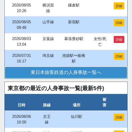
2026/08/05
横須賀
鎌倉駅
詳細
10:26
線
2026/08/05
山手線
新宿駅
詳細
09:48
2026/08/03
京葉線
幕張豊砂駅
女性/死
詳細
13:04
亡
2026/07/31
埼京線
池袋駅〜板橋
詳細
16:17
駅
東日本旅客鉄道の人身事故一覧へ
東京都の最近の人身事故一覧(最新5件)
被
日時
路線
場所
害
2026/08/06
京王
仙川駅
詳細
10:00
線