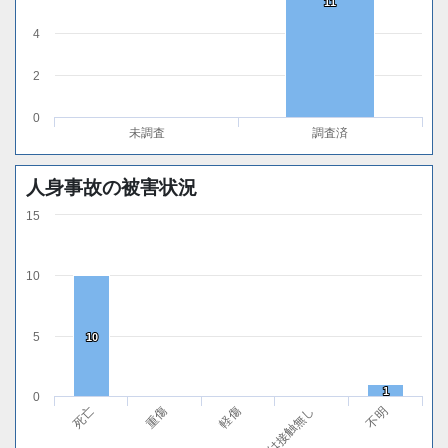
11
11
4
2
0
未調査
調査済
人身事故の被害状況
15
10
5
10
10
1
1
0
軽傷
不明
重傷
無傷または接触無し
死亡