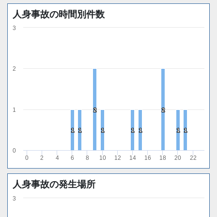
人身事故の時間別件数
3
2
1
2
2
2
2
1
1
1
1
1
1
1
1
1
1
1
1
1
1
0
0
2
4
6
8
10
12
14
16
18
20
22
人身事故の発生場所
3