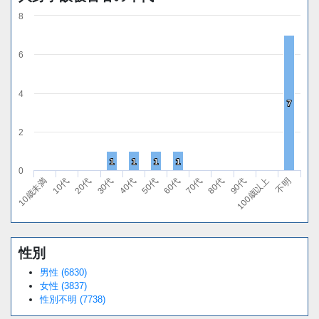
8
6
4
7
7
2
1
1
1
1
1
1
1
1
0
10代
40代
70代
100歳以上
10歳未満
30代
60代
90代
20代
50代
80代
不明
性別
Loaded
:
/
Unmute
38.44%
男性 (6830)
女性 (3837)
性別不明 (7738)