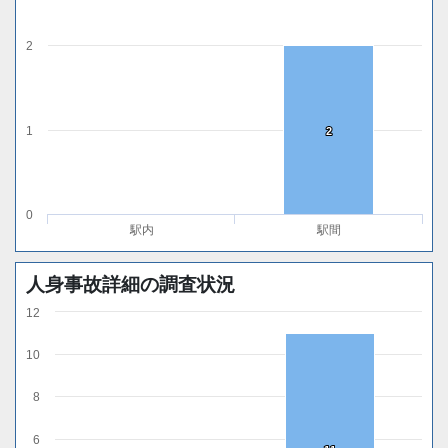
2
1
2
2
0
駅内
駅間
人身事故詳細の調査状況
12
10
8
6