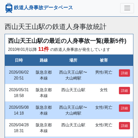
鉄道人身事故データベース
西山天王山駅の鉄道人身事故統計
西山天王山駅の最近の人身事故一覧(最新5件)
11件
2010年01月以降
の鉄道人身事故が発生しています
日時
路線
場所
被害
2026/06/02
阪急京都
西山天王山駅〜
男性/死亡
詳細
20:51
本線
大山崎駅
2026/05/31
阪急京都
西山天王山駅
女性
詳細
18:58
本線
2026/05/08
阪急京都
西山天王山駅〜
女性/死亡
詳細
14:18
本線
大山崎駅
2026/04/28
阪急京都
西山天王山駅
女性/死亡
詳細
18:31
本線