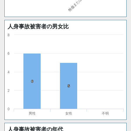
人身事故被害者の男女比
8
6
4
6
6
5
5
2
0
男性
女性
不明
人身事故被害者の年代