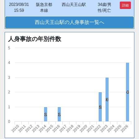
2023/08/31
阪急京都
西山天王山駅
34歳/男
詳細
15:59
本線
性/死亡
西山天王山駅の人身事故一覧へ
人身事故の年別件数
5
4
3
2
4
4
3
3
1
2
2
1
1
1
1
0
2010
2011
2012
2013
2014
2015
2016
2017
2018
2019
2020
2021
2022
2023
2024
2025
2026