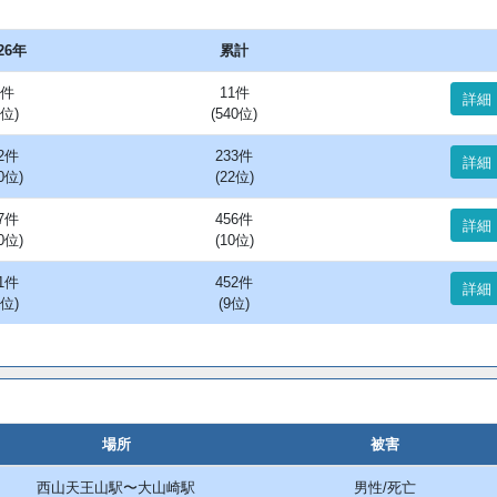
26年
累計
4件
11件
詳細
3位)
(540位)
2件
233件
詳細
0位)
(22位)
7件
456件
詳細
0位)
(10位)
1件
452件
詳細
9位)
(9位)
場所
被害
西山天王山駅〜大山崎駅
男性/死亡