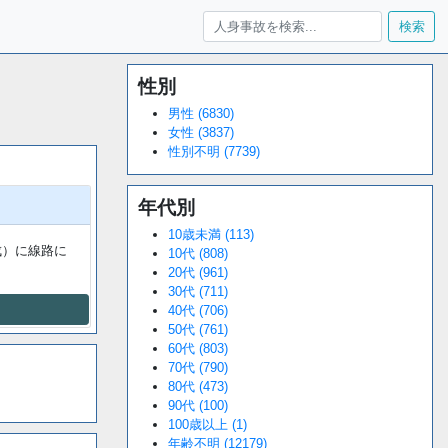
検索
性別
Loaded
:
/
Unmute
34.94%
男性 (6830)
女性 (3837)
性別不明 (7739)
年代別
10歳未満 (113)
成）に線路に
10代 (808)
20代 (961)
30代 (711)
40代 (706)
50代 (761)
60代 (803)
70代 (790)
80代 (473)
90代 (100)
100歳以上 (1)
年齢不明 (12179)