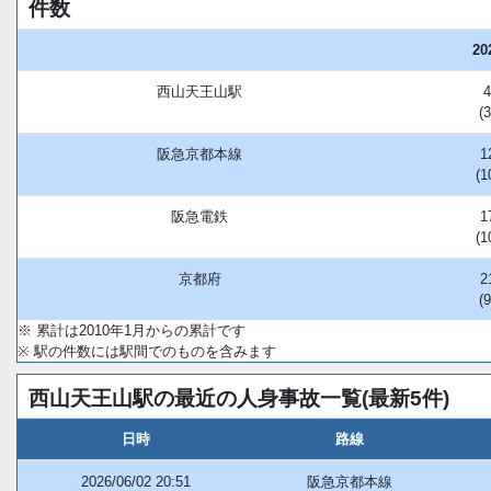
件数
20
西山天王山駅
(
阪急京都本線
1
(1
阪急電鉄
1
(1
京都府
2
(
※ 累計は2010年1月からの累計です
※ 駅の件数には駅間でのものを含みます
西山天王山駅の最近の人身事故一覧(最新5件)
日時
路線
2026/06/02 20:51
阪急京都本線