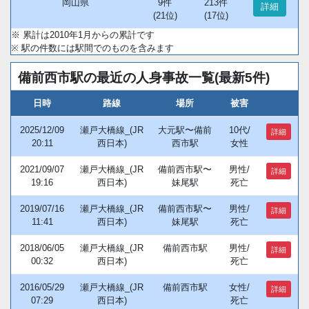
岡山県
9件
213件
詳細
(21位)
(17位)
※ 累計は2010年1月からの累計です
※ 駅の件数には駅間でのものを含みます
備前西市駅の最近の人身事故一覧(最新5件)
日時
路線
場所
被害
2025/12/09
瀬戸大橋線_(JR
大元駅〜備前
10代/
詳細
20:11
西日本)
西市駅
女性
2021/09/07
瀬戸大橋線_(JR
備前西市駅〜
男性/
詳細
19:16
西日本)
妹尾駅
死亡
2019/07/16
瀬戸大橋線_(JR
備前西市駅〜
男性/
詳細
11:41
西日本)
妹尾駅
死亡
2018/06/05
瀬戸大橋線_(JR
備前西市駅
男性/
詳細
00:32
西日本)
死亡
2016/05/29
瀬戸大橋線_(JR
備前西市駅
女性/
詳細
07:29
西日本)
死亡