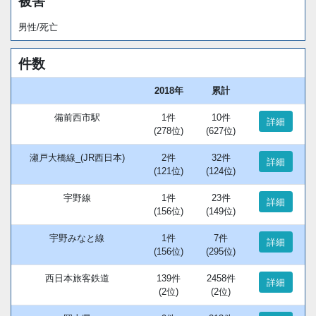
被害
男性/死亡
件数
2018年
累計
備前西市駅
1件
10件
詳細
(278位)
(627位)
瀬戸大橋線_(JR西日本)
2件
32件
詳細
(121位)
(124位)
宇野線
1件
23件
詳細
(156位)
(149位)
宇野みなと線
1件
7件
詳細
(156位)
(295位)
西日本旅客鉄道
139件
2458件
詳細
(2位)
(2位)