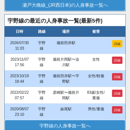
瀬戸大橋線_(JR西日本)の人身事故一覧へ
宇野線の最近の人身事故一覧(最新5件)
日時
路線
場所
被害
2026/07/30
宇野
備前田井駅
詳細
11:03
線
2023/11/07
宇野
備前片岡駅〜迫
女性
詳細
17:56
線
川駅
2023/10/19
宇野
備前田井駅〜宇
女性/軽傷
詳細
18:44
線
野駅
2022/02/22
宇野
彦崎駅〜備前片
83歳/女性/
詳細
07:57
線
岡駅
重傷
2020/08/07
宇野
妹尾駅
男性/重傷
詳細
23:10
線
宇野線の人身事故一覧へ