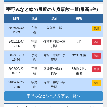
宇野みなと線の最近の人身事故一覧(最新5件)
日時
路線
場所
被害
2026/07/30
宇野
備前田井駅
詳細
11:03
線
2023/11/07
宇野
備前片岡駅〜迫
女性
詳細
17:56
線
川駅
2023/10/19
宇野
備前田井駅〜宇
女性/軽傷
詳細
18:44
線
野駅
2022/02/22
宇野
彦崎駅〜備前片
83歳/女性/
詳細
07:57
線
岡駅
重傷
2019/07/26
宇野
備前田井駅〜宇
詳細
17:45
線
野駅
宇野みなと線の人身事故一覧へ