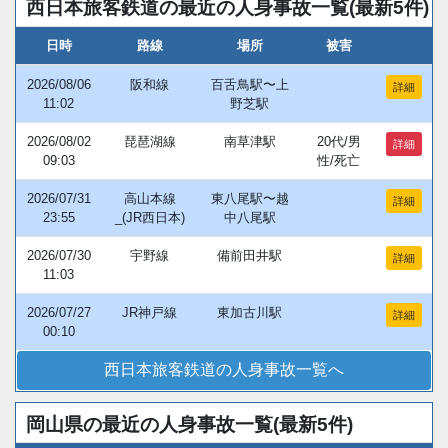
西日本旅客鉄道の最近の人身事故一覧(最新5件)
日時
路線
場所
被害
2026/08/06
阪和線
百舌鳥駅〜上
詳細
11:02
野芝駅
2026/08/02
琵琶湖線
南草津駅
20代/男
詳細
09:03
性/死亡
2026/07/31
高山本線
東八尾駅〜越
詳細
23:55
_(JR西日本)
中八尾駅
2026/07/30
宇野線
備前田井駅
詳細
11:03
2026/07/27
JR神戸線
東加古川駅
詳細
00:10
西日本旅客鉄道の人身事故一覧へ
岡山県の最近の人身事故一覧(最新5件)