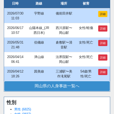
日時
路線
場所
被害
2026/07/30
宇野線
備前田井駅
詳細
11:03
2026/06/17
山陽本線_(JR
西川原駅〜
女性/軽傷
詳細
10:57
西日本)
岡山駅
2026/05/31
伯備線
倉敷駅〜清
女性/死亡
詳細
21:48
音駅
2026/04/14
津山線
法界院駅〜
女性/死亡
詳細
06:41
岡山駅
2026/04/12
因美線
三浦駅〜美
54歳/男
詳細
18:26
作滝尾駅
性/死亡
岡山県の人身事故一覧へ
性別
男性 (6825)