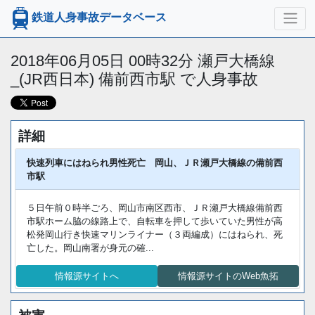
鉄道人身事故データベース
2018年06月05日 00時32分 瀬戸大橋線
_(JR西日本) 備前西市駅 で人身事故
詳細
快速列車にはねられ男性死亡 岡山、ＪＲ瀬戸大橋線の備前西
市駅
５日午前０時半ごろ、岡山市南区西市、ＪＲ瀬戸大橋線備前西
市駅ホーム脇の線路上で、自転車を押して歩いていた男性が高
松発岡山行き快速マリンライナー（３両編成）にはねられ、死
亡した。岡山南署が身元の確...
情報源サイトへ
情報源サイトのWeb魚拓