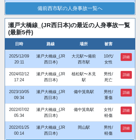
備前西市駅の人身事故一覧へ
瀬戸大橋線_(JR西日本)の最近の人身事故一覧
(最新5件)
日時
路線
場所
被害
2025/12/09
瀬戸大橋線_(JR
大元駅〜備前
10代/
詳細
20:11
西日本)
西市駅
女性
2024/02/12
瀬戸大橋線_(JR
植松駅〜木見
男性/
詳細
17:24
西日本)
駅
死亡
2023/10/05
瀬戸大橋線_(JR
備中箕島駅
男性/
詳細
09:34
西日本)
重傷
2022/07/02
瀬戸大橋線_(JR
備中箕島駅
女性/
詳細
05:34
西日本)
軽傷
2022/01/25
瀬戸大橋線_(JR
岡山駅
男性/
詳細
00:14
西日本)
軽傷