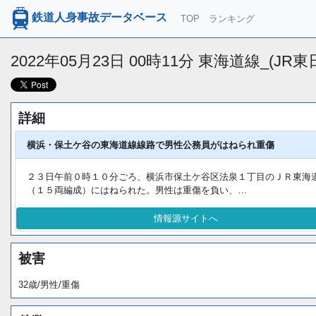
鉄道人身事故データベース
TOP
ランキング
2022年05月23日 00時11分 東海道線_(J
詳細
横浜・保土ケ谷の東海道線線路で男性公務員がはねられ重傷
２３日午前０時１０分ごろ、横浜市保土ケ谷区法泉１丁目のＪＲ東海
（１５両編成）にはねられた。男性は重傷を負い、…
情報源サイトへ
被害
32歳/男性/重傷