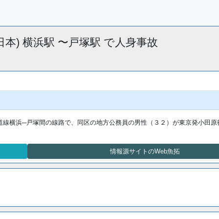
R東日本) 横浜駅 〜戸塚駅 で人身事故
道線横浜─戸塚間の線路で、同区の地方公務員の男性（３２）が東京発小田原
情報源サイトのWeb魚拓