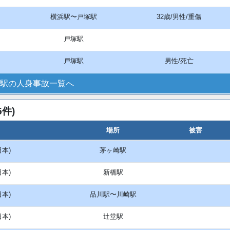
横浜駅〜戸塚駅
32歳/男性/重傷
戸塚駅
戸塚駅
男性/死亡
駅の人身事故一覧へ
件)
場所
被害
日本)
茅ヶ崎駅
日本)
新橋駅
日本)
品川駅〜川崎駅
日本)
辻堂駅