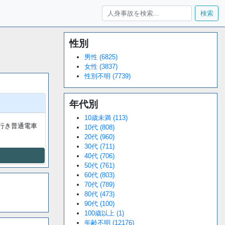
検索
性別
Loaded
:
/
Unmute
34.94%
男性 (6825)
女性 (3837)
性別不明 (7739)
年代別
10歳未満 (113)
行き普通電車
10代 (808)
20代 (960)
30代 (711)
40代 (706)
50代 (761)
60代 (803)
70代 (789)
80代 (473)
90代 (100)
100歳以上 (1)
年齢不明 (12176)