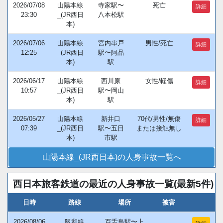
2026/07/08
山陽本線
寺家駅〜
死亡
詳細
23:30
_(JR西日
八本松駅
本)
2026/07/06
山陽本線
宮内串戸
男性/死亡
詳細
12:25
_(JR西日
駅〜阿品
本)
駅
2026/06/17
山陽本線
西川原
女性/軽傷
詳細
10:57
_(JR西日
駅〜岡山
本)
駅
2026/05/27
山陽本線
新井口
70代/男性/無傷
詳細
07:39
_(JR西日
駅〜五日
または接触無し
本)
市駅
山陽本線_(JR西日本)の人身事故一覧へ
西日本旅客鉄道の最近の人身事故一覧(最新5件)
日時
路線
場所
被害
2026/08/06
阪和線
百舌鳥駅〜上