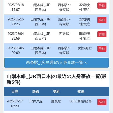
2025/06/18
山陽本線_(JR
西条駅〜
32歳/女
詳細
14:07
西日本)
寺家駅
性/死亡
2025/02/15
山陽本線_(JR
西条駅〜
22歳/男
詳細
21:25
西日本)
寺家駅
性/死亡
2023/08/04
山陽本線_(JR
西条駅
56歳/男
詳細
23:59
西日本)
性/死亡
2023/02/05
山陽本線_(JR
西条駅〜
女性/死亡
詳細
20:09
西日本)
寺家駅
西条駅_(広島県)の人身事故一覧へ
山陽本線_(JR西日本)の最近の人身事故一覧(最
新5件)
日時
路線
場所
被害
2026/07/17
JR神戸線
鷹取駅
60代/男性/軽傷
詳細
13:20