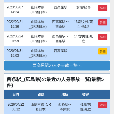
2023/03/07
山陽本線
西高屋駅
女性/軽傷
詳細
14:24
_(JR西日本)
2022/09/21
山陽本線
西高屋駅〜
13歳/女性/死
詳細
19:36
_(JR西日本)
西条駅
亡 他1名
2022/08/24
山陽本線
西高屋駅〜
14歳/男性/死
詳細
07:59
_(JR西日本)
西条駅
亡
2020/01/31
山陽本線
西高屋駅
詳細
19:03
_(JR西日本)
西高屋駅の人身事故一覧へ
西条駅_(広島県)の最近の人身事故一覧(最新5
件)
日時
路線
場所
被害
2026/04/22
山陽本線_(JR
西条駅〜
41歳/男
詳細
05:12
西日本)
寺家駅
性/死亡