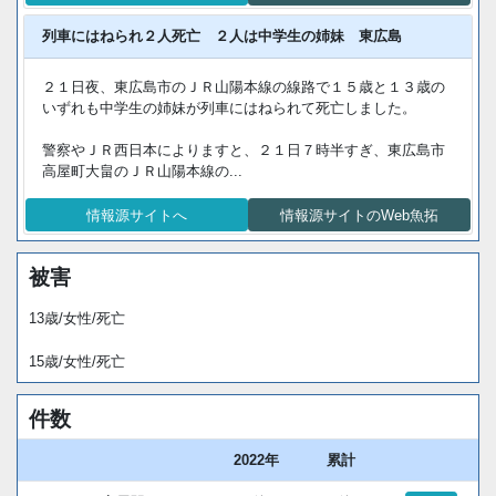
列車にはねられ２人死亡 ２人は中学生の姉妹 東広島
２１日夜、東広島市のＪＲ山陽本線の線路で１５歳と１３歳の
いずれも中学生の姉妹が列車にはねられて死亡しました。
警察やＪＲ西日本によりますと、２１日７時半すぎ、東広島市
高屋町大畠のＪＲ山陽本線の...
情報源サイトへ
情報源サイトのWeb魚拓
被害
13歳/女性/死亡
15歳/女性/死亡
件数
2022年
累計