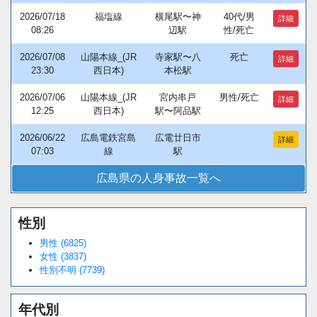
2026/07/18
福塩線
横尾駅〜神
40代/男
詳細
08:26
辺駅
性/死亡
2026/07/08
山陽本線_(JR
寺家駅〜八
死亡
詳細
23:30
西日本)
本松駅
2026/07/06
山陽本線_(JR
宮内串戸
男性/死亡
詳細
12:25
西日本)
駅〜阿品駅
2026/06/22
広島電鉄宮島
広電廿日市
詳細
07:03
線
駅
広島県の人身事故一覧へ
性別
男性 (6825)
女性 (3837)
性別不明 (7739)
年代別