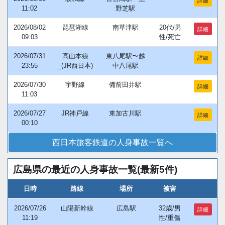
詳細
11:02
野芝駅
2026/08/02
琵琶湖線
南草津駅
20代/男
詳細
09:03
性/死亡
2026/07/31
高山本線
東八尾駅〜越
詳細
23:55
_(JR西日本)
中八尾駅
2026/07/30
宇野線
備前田井駅
詳細
11:03
2026/07/27
JR神戸線
東加古川駅
詳細
00:10
西日本旅客鉄道の人身事故一覧へ
広島県の最近の人身事故一覧(最新5件)
日時
路線
場所
被害
2026/07/26
山陽新幹線
広島駅
32歳/男
詳細
11:19
性/重傷