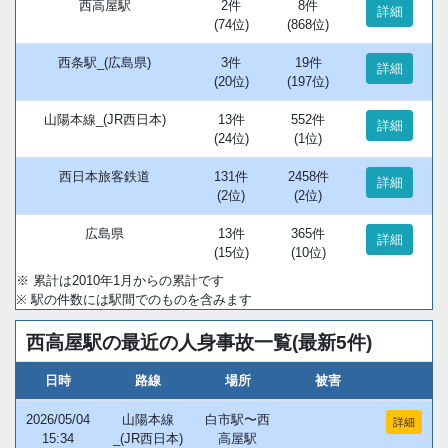
西高屋駅
2件
8件
詳細
(74位)
(868位)
西条駅_(広島県)
3件
19件
詳細
(20位)
(197位)
山陽本線_(JR西日本)
13件
552件
詳細
(24位)
(1位)
西日本旅客鉄道
131件
2458件
詳細
(2位)
(2位)
広島県
13件
365件
詳細
(15位)
(10位)
※ 累計は2010年1月からの累計です
※ 駅の件数には駅間でのものを含みます
西高屋駅の最近の人身事故一覧(最新5件)
日時
路線
場所
被害
2026/05/04
山陽本線
白市駅〜西
詳細
15:34
_(JR西日本)
高屋駅