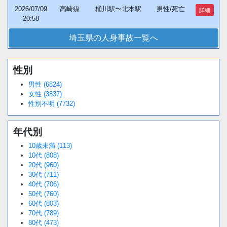
2026/07/09
高崎線
桶川駅〜北本駅
男性/死亡
詳細
20:58
埼玉県の人身事故一覧へ
性別
Loaded
:
/
Unmute
34.94%
男性 (6824)
女性 (3837)
性別不明 (7732)
年代別
10歳未満 (113)
10代 (808)
20代 (960)
30代 (711)
40代 (706)
50代 (760)
60代 (803)
70代 (789)
80代 (473)