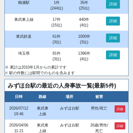
鶴瀬駅
1件
35件
詳細
(244位)
(25位)
東武東上線
17件
440件
詳細
(15位)
(4位)
東武鉄道
61件
1000件
詳細
(3位)
(3位)
埼玉県
81件
1396件
詳細
(3位)
(4位)
※ 累計は2010年1月からの累計です
※ 駅の件数には駅間でのものを含みます
みずほ台駅の最近の人身事故一覧(最新5件)
日時
路線
場所
被害
2026/07/12
東武東
みずほ台駅
男性/死亡
詳細
19:46
上線
2026/04/06
東武東
みずほ台駅
26歳/男性/
詳細
11:21
上線
死亡