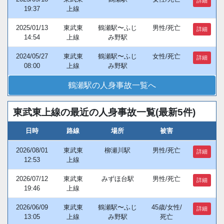
詳細
19:37
上線
2025/01/13
東武東
鶴瀬駅〜ふじ
男性/死亡
詳細
14:54
上線
み野駅
2024/05/27
東武東
鶴瀬駅〜ふじ
女性/死亡
詳細
08:00
上線
み野駅
鶴瀬駅の人身事故一覧へ
東武東上線の最近の人身事故一覧(最新5件)
日時
路線
場所
被害
2026/08/01
東武東
柳瀬川駅
男性/死亡
詳細
12:53
上線
2026/07/12
東武東
みずほ台駅
男性/死亡
詳細
19:46
上線
2026/06/09
東武東
鶴瀬駅〜ふじ
45歳/女性/
詳細
13:05
上線
み野駅
死亡