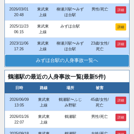
2026/03/01
東武東
柳瀬川駅〜みず
男性/死亡
詳細
20:48
上線
ほ台駅
2025/11/23
東武東
みずほ台駅
詳細
06:15
上線
2023/11/06
東武東
柳瀬川駅〜みず
23歳/女性/
詳細
17:26
上線
ほ台駅
死亡
みずほ台駅の人身事故一覧へ
鶴瀬駅の最近の人身事故一覧(最新5件)
日時
路線
場所
被害
2026/06/09
東武東
鶴瀬駅〜ふじ
45歳/女性/
詳細
13:05
上線
み野駅
死亡
2026/01/26
東武東
鶴瀬駅
男性/死亡
詳細
22:07
上線
2025/09/18
東武東
鶴瀬駅
女性/死亡