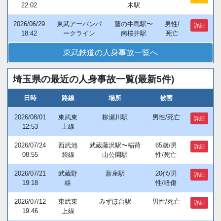
22:02
木駅
2026/06/29
東武アーバンパ
藤の牛島駅〜
男性/
詳細
18:42
ークライン
南桜井駅
死亡
東武鉄道の人身事故一覧へ
埼玉県の最近の人身事故一覧(最新5件)
日時
路線
場所
被害
2026/08/01
東武東
柳瀬川駅
男性/死亡
詳細
12:53
上線
2026/07/24
西武池
武蔵藤沢駅〜稲荷
65歳/男
詳細
08:55
袋線
山公園駅
性/死亡
2026/07/21
武蔵野
新座駅
20代/男
詳細
19:18
線
性/軽傷
2026/07/12
東武東
みずほ台駅
男性/死亡
詳細
19:46
上線