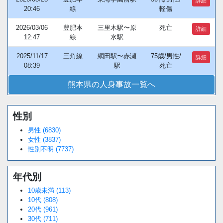
詳細
20:46
線
軽傷
2026/03/06
豊肥本
三里木駅〜原
死亡
詳細
12:47
線
水駅
2025/11/17
三角線
網田駅〜赤瀬
75歳/男性/
詳細
08:39
駅
死亡
熊本県の人身事故一覧へ
性別
男性 (6830)
女性 (3837)
性別不明 (7737)
年代別
10歳未満 (113)
10代 (808)
20代 (961)
30代 (711)