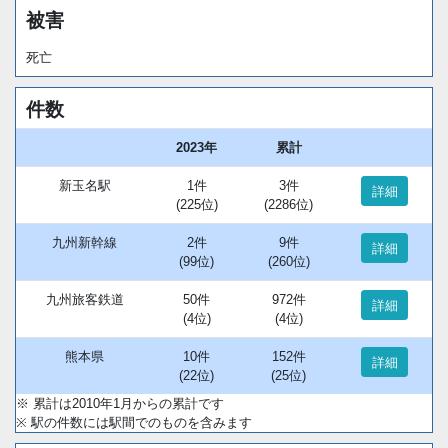
被害
死亡
件数
2023年
累計
新玉名駅
1件
3件
詳細
(225位)
(2286位)
九州新幹線
2件
9件
詳細
(99位)
(260位)
九州旅客鉄道
50件
972件
詳細
(4位)
(4位)
熊本県
10件
152件
詳細
(22位)
(25位)
※ 累計は2010年1月からの累計です
※ 駅の件数には駅間でのものを含みます