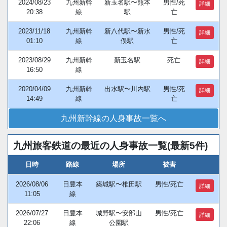
2024/08/23
九州新幹
新玉名駅〜熊本
男性/死
詳細
20:38
線
駅
亡
2023/11/18
九州新幹
新八代駅〜新水
男性/死
詳細
01:10
線
俣駅
亡
2023/08/29
九州新幹
新玉名駅
死亡
詳細
16:50
線
2020/04/09
九州新幹
出水駅〜川内駅
男性/死
詳細
14:49
線
亡
九州新幹線の人身事故一覧へ
九州旅客鉄道の最近の人身事故一覧(最新5件)
日時
路線
場所
被害
2026/08/06
日豊本
築城駅〜椎田駅
男性/死亡
詳細
11:05
線
2026/07/27
日豊本
城野駅〜安部山
男性/死亡
詳細
22:06
線
公園駅