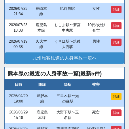
2026/07/23
長崎本
肥前麓駅
女性
詳細
21:34
線
2026/07/23
鹿児島
ししぶ駅〜新宮
10代/女性/
詳細
18:08
本線
中央駅
死亡
2026/07/19
久大本
うきは駅〜筑後
男性
詳細
09:38
線
大石駅
九州旅客鉄道の人身事故一覧へ
熊本県の最近の人身事故一覧(最新5件)
日時
路線
場所
被害
2026/04/20
豊肥本
三里木駅〜光
詳細
19:00
線
の森駅
2026/03/29
鹿児島
大野下駅〜玉
死亡
詳細
15:18
本線
名駅
2026/03/25
豊肥本
東海学園前駅
50代/男性/