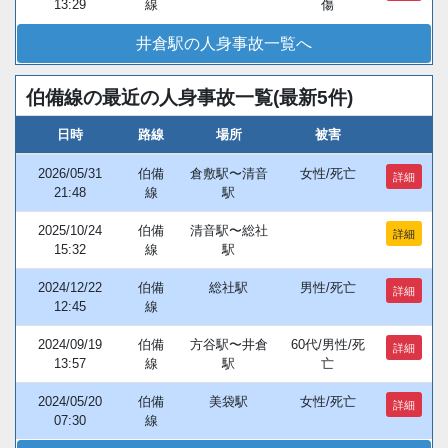
13:29
線
傷
井倉駅の人身事故一覧へ
伯備線の最近の人身事故一覧(最新5件)
日時
路線
場所
被害
2026/05/31
伯備
倉敷駅〜清音
女性/死亡
詳細
21:48
線
駅
2025/10/24
伯備
清音駅〜総社
詳細
15:32
線
駅
2024/12/22
伯備
総社駅
男性/死亡
詳細
12:45
線
2024/09/19
伯備
方谷駅〜井倉
60代/男性/死
詳細
13:57
線
駅
亡
2024/05/20
伯備
美袋駅
女性/死亡
詳細
07:30
線