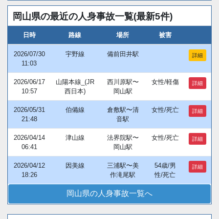
岡山県の最近の人身事故一覧(最新5件)
日時
路線
場所
被害
2026/07/30
宇野線
備前田井駅
詳細
11:03
2026/06/17
山陽本線_(JR
西川原駅〜
女性/軽傷
詳細
10:57
西日本)
岡山駅
2026/05/31
伯備線
倉敷駅〜清
女性/死亡
詳細
21:48
音駅
2026/04/14
津山線
法界院駅〜
女性/死亡
詳細
06:41
岡山駅
2026/04/12
因美線
三浦駅〜美
54歳/男
詳細
18:26
作滝尾駅
性/死亡
岡山県の人身事故一覧へ