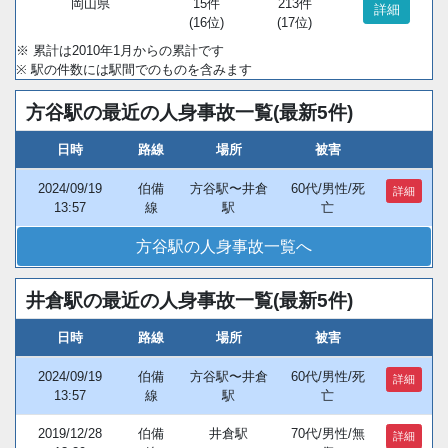
岡山県
15件
213件
詳細
(16位)
(17位)
※ 累計は2010年1月からの累計です
※ 駅の件数には駅間でのものを含みます
方谷駅の最近の人身事故一覧(最新5件)
日時
路線
場所
被害
2024/09/19
伯備
方谷駅〜井倉
60代/男性/死
詳細
13:57
線
駅
亡
方谷駅の人身事故一覧へ
井倉駅の最近の人身事故一覧(最新5件)
日時
路線
場所
被害
2024/09/19
伯備
方谷駅〜井倉
60代/男性/死
詳細
13:57
線
駅
亡
2019/12/28
伯備
井倉駅
70代/男性/無
詳細