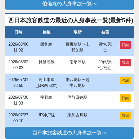
伯備線の人身事故一覧へ
西日本旅客鉄道の最近の人身事故一覧(最新5件)
日時
路線
場所
被害
2026/08/06
阪和線
百舌鳥駅〜上
男性/死
詳細
11:02
野芝駅
亡
2026/08/02
琵琶湖線
南草津駅
20代/男
詳細
09:03
性/死亡
2026/07/31
高山本線
東八尾駅〜越
詳細
23:55
_(JR西日本)
中八尾駅
2026/07/30
宇野線
備前田井駅
詳細
11:03
2026/07/27
JR神戸線
東加古川駅
詳細
00:10
西日本旅客鉄道の人身事故一覧へ