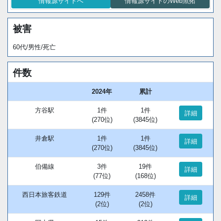
情報源サイトへ
情報源サイトのWeb魚拓
被害
60代/男性/死亡
件数
2024年
累計
方谷駅
1件
1件
詳細
(270位)
(3845位)
井倉駅
1件
1件
詳細
(270位)
(3845位)
伯備線
3件
19件
詳細
(77位)
(168位)
西日本旅客鉄道
129件
2458件
詳細
(2位)
(2位)