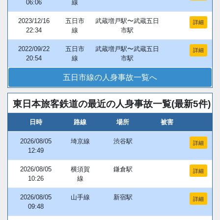
06:06
線
2023/12/16
五日市
武蔵増戸駅〜武蔵五日
詳細
22:34
線
市駅
2022/09/22
五日市
武蔵増戸駅〜武蔵五日
詳細
20:54
線
市駅
五日市線の人身事故一覧へ
東日本旅客鉄道の最近の人身事故一覧(最新5件)
日時
路線
場所
被害
2026/08/05
埼京線
渋谷駅
詳細
12:49
2026/08/05
横須賀
鎌倉駅
詳細
10:26
線
2026/08/05
山手線
新宿駅
詳細
09:48