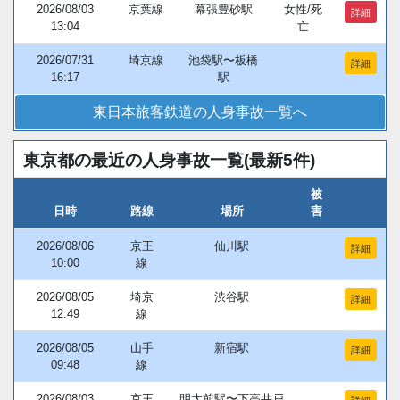
2026/08/03
京葉線
幕張豊砂駅
女性/死
詳細
13:04
亡
2026/07/31
埼京線
池袋駅〜板橋
詳細
16:17
駅
東日本旅客鉄道の人身事故一覧へ
東京都の最近の人身事故一覧(最新5件)
被
日時
路線
場所
害
2026/08/06
京王
仙川駅
詳細
10:00
線
2026/08/05
埼京
渋谷駅
詳細
12:49
線
2026/08/05
山手
新宿駅
詳細
09:48
線
2026/08/03
京王
明大前駅〜下高井戸