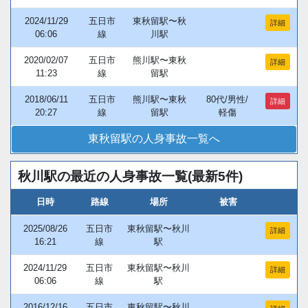
2024/11/29
五日市
東秋留駅〜秋
詳細
06:06
線
川駅
2020/02/07
五日市
熊川駅〜東秋
詳細
11:23
線
留駅
2018/06/11
五日市
熊川駅〜東秋
80代/男性/
詳細
20:27
線
留駅
軽傷
東秋留駅の人身事故一覧へ
秋川駅の最近の人身事故一覧(最新5件)
日時
路線
場所
被害
2025/08/26
五日市
東秋留駅〜秋川
詳細
16:21
線
駅
2024/11/29
五日市
東秋留駅〜秋川
詳細
06:06
線
駅
2016/12/16
五日市
東秋留駅〜秋川