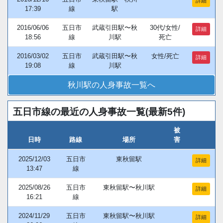
詳細
17:39
線
駅
2016/06/06
五日市
武蔵引田駅〜秋
30代/女性/
詳細
18:56
線
川駅
死亡
2016/03/02
五日市
武蔵引田駅〜秋
女性/死亡
詳細
19:08
線
川駅
秋川駅の人身事故一覧へ
五日市線の最近の人身事故一覧(最新5件)
被
日時
路線
場所
害
2025/12/03
五日市
東秋留駅
詳細
13:47
線
2025/08/26
五日市
東秋留駅〜秋川駅
詳細
16:21
線
2024/11/29
五日市
東秋留駅〜秋川駅
詳細