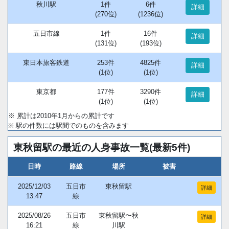
秋川駅
1件
6件
詳細
(270位)
(1236位)
五日市線
1件
16件
詳細
(131位)
(193位)
東日本旅客鉄道
253件
4825件
詳細
(1位)
(1位)
東京都
177件
3290件
詳細
(1位)
(1位)
※ 累計は2010年1月からの累計です
※ 駅の件数には駅間でのものを含みます
東秋留駅の最近の人身事故一覧(最新5件)
日時
路線
場所
被害
2025/12/03
五日市
東秋留駅
詳細
13:47
線
2025/08/26
五日市
東秋留駅〜秋
詳細
16:21
線
川駅