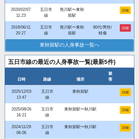
2020/02/07
五日市
熊川駅〜東秋
詳細
11:23
線
留駅
2018/06/11
五日市
熊川駅〜東秋
80代/男性/
詳細
20:27
線
留駅
軽傷
東秋留駅の人身事故一覧へ
五日市線の最近の人身事故一覧(最新5件)
被
日時
路線
場所
害
2025/12/03
五日市
東秋留駅
詳細
13:47
線
2025/08/26
五日市
東秋留駅〜秋川駅
詳細
16:21
線
2024/11/29
五日市
東秋留駅〜秋川駅
詳細
06:06
線