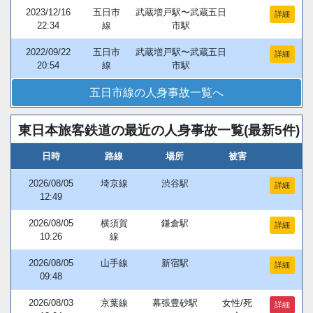
2023/12/16
五日市
武蔵増戸駅〜武蔵五日
詳細
22:34
線
市駅
2022/09/22
五日市
武蔵増戸駅〜武蔵五日
詳細
20:54
線
市駅
五日市線の人身事故一覧へ
東日本旅客鉄道の最近の人身事故一覧(最新5件)
日時
路線
場所
被害
2026/08/05
埼京線
渋谷駅
詳細
12:49
2026/08/05
横須賀
鎌倉駅
詳細
10:26
線
2026/08/05
山手線
新宿駅
詳細
09:48
2026/08/03
京葉線
幕張豊砂駅
女性/死
詳細