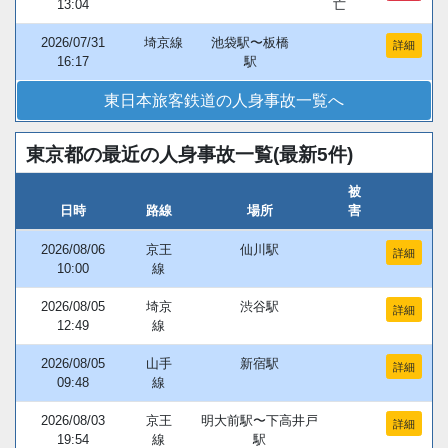
13:04
亡
2026/07/31
埼京線
池袋駅〜板橋
詳細
16:17
駅
東日本旅客鉄道の人身事故一覧へ
東京都の最近の人身事故一覧(最新5件)
被
日時
路線
場所
害
2026/08/06
京王
仙川駅
詳細
10:00
線
2026/08/05
埼京
渋谷駅
詳細
12:49
線
2026/08/05
山手
新宿駅
詳細
09:48
線
2026/08/03
京王
明大前駅〜下高井戸
詳細
19:54
線
駅