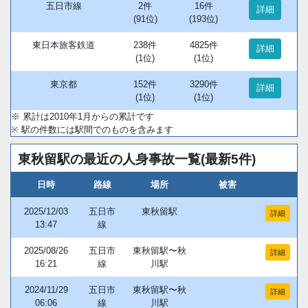
五日市線
2件
16件
詳細
(91位)
(193位)
東日本旅客鉄道
238件
4825件
詳細
(1位)
(1位)
東京都
152件
3290件
詳細
(1位)
(1位)
※ 累計は2010年1月からの累計です
※ 駅の件数には駅間でのものを含みます
東秋留駅の最近の人身事故一覧(最新5件)
日時
路線
場所
被害
2025/12/03
五日市
東秋留駅
詳細
13:47
線
2025/08/26
五日市
東秋留駅〜秋
詳細
16:21
線
川駅
2024/11/29
五日市
東秋留駅〜秋
詳細
06:06
線
川駅