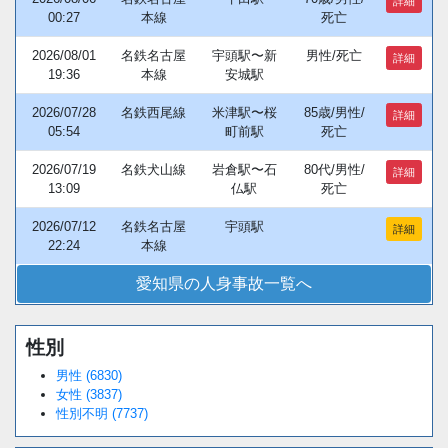
詳細
00:27
本線
死亡
2026/08/01
名鉄名古屋
宇頭駅〜新
男性/死亡
詳細
19:36
本線
安城駅
2026/07/28
名鉄西尾線
米津駅〜桜
85歳/男性/
詳細
05:54
町前駅
死亡
2026/07/19
名鉄犬山線
岩倉駅〜石
80代/男性/
詳細
13:09
仏駅
死亡
2026/07/12
名鉄名古屋
宇頭駅
詳細
22:24
本線
愛知県の人身事故一覧へ
性別
男性 (6830)
女性 (3837)
性別不明 (7737)