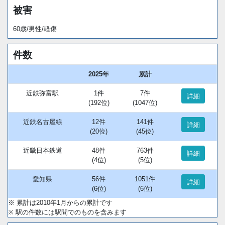
被害
60歳/男性/軽傷
件数
2025年
累計
近鉄弥富駅
1件
7件
詳細
(192位)
(1047位)
近鉄名古屋線
12件
141件
詳細
(20位)
(45位)
近畿日本鉄道
48件
763件
詳細
(4位)
(5位)
愛知県
56件
1051件
詳細
(6位)
(6位)
※ 累計は2010年1月からの累計です
※ 駅の件数には駅間でのものを含みます