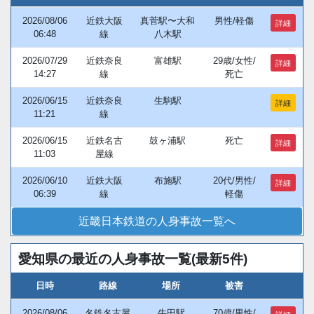
2026/08/06
近鉄大阪
真菅駅〜大和
男性/軽傷
詳細
06:48
線
八木駅
2026/07/29
近鉄奈良
富雄駅
29歳/女性/
詳細
14:27
線
死亡
2026/06/15
近鉄奈良
生駒駅
詳細
11:21
線
2026/06/15
近鉄名古
鼓ヶ浦駅
死亡
詳細
11:03
屋線
2026/06/10
近鉄大阪
布施駅
20代/男性/
詳細
06:39
線
軽傷
近畿日本鉄道の人身事故一覧へ
愛知県の最近の人身事故一覧(最新5件)
日時
路線
場所
被害
2026/08/06
名鉄名古屋
牛田駅
70歳/男性/