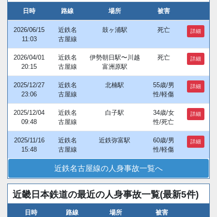
日時
路線
場所
被害
2026/06/15
近鉄名
鼓ヶ浦駅
死亡
詳細
11:03
古屋線
2026/04/01
近鉄名
伊勢朝日駅〜川越
死亡
詳細
20:15
古屋線
富洲原駅
2025/12/27
近鉄名
北楠駅
55歳/男
詳細
23:06
古屋線
性/軽傷
2025/12/04
近鉄名
白子駅
34歳/女
詳細
09:48
古屋線
性/死亡
2025/11/16
近鉄名
近鉄弥富駅
60歳/男
詳細
15:48
古屋線
性/軽傷
近鉄名古屋線の人身事故一覧へ
近畿日本鉄道の最近の人身事故一覧(最新5件)
日時
路線
場所
被害