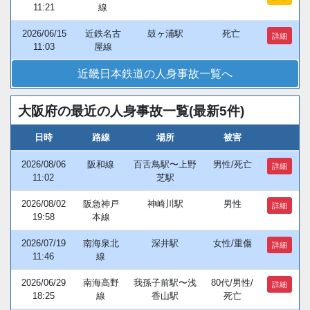
11:21
線
2026/06/15
近鉄名古
鼓ヶ浦駅
死亡
詳細
11:03
屋線
近畿日本鉄道の人身事故一覧へ
大阪府の最近の人身事故一覧(最新5件)
日時
路線
場所
被害
2026/08/06
阪和線
百舌鳥駅〜上野
男性/死亡
詳細
11:02
芝駅
2026/08/02
阪急神戸
神崎川駅
男性
詳細
19:58
本線
2026/07/19
南海泉北
深井駅
女性/重傷
詳細
11:46
線
2026/06/29
南海高野
我孫子前駅〜浅
80代/男性/
詳細
18:25
線
香山駅
死亡