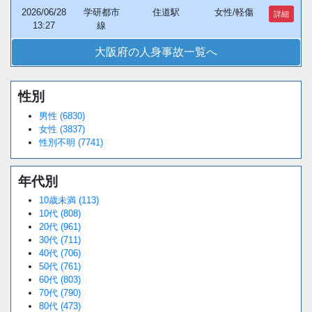
2026/06/28
学研都市
住道駅
女性/軽傷
詳細
13:27
線
大阪府の人身事故一覧へ
性別
Loaded
:
/
Unmute
38.44%
男性 (6830)
女性 (3837)
性別不明 (7741)
年代別
10歳未満 (113)
10代 (808)
20代 (961)
30代 (711)
40代 (706)
50代 (761)
60代 (803)
70代 (790)
80代 (473)