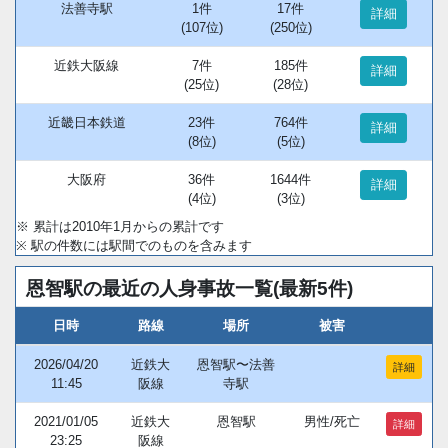
法善寺駅
1件
17件
詳細
(107位)
(250位)
近鉄大阪線
7件
185件
詳細
(25位)
(28位)
近畿日本鉄道
23件
764件
詳細
(8位)
(5位)
大阪府
36件
1644件
詳細
(4位)
(3位)
※ 累計は2010年1月からの累計です
※ 駅の件数には駅間でのものを含みます
恩智駅の最近の人身事故一覧(最新5件)
日時
路線
場所
被害
2026/04/20
近鉄大
恩智駅〜法善
詳細
11:45
阪線
寺駅
2021/01/05
近鉄大
恩智駅
男性/死亡
詳細
23:25
阪線