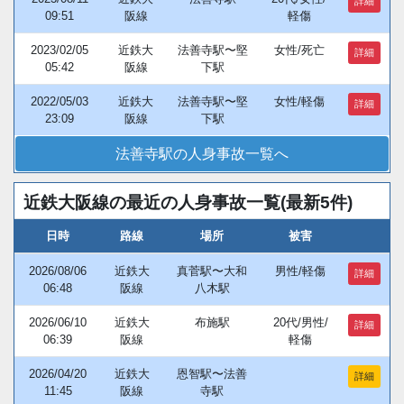
詳細
09:51
阪線
軽傷
2023/02/05
近鉄大
法善寺駅〜堅
女性/死亡
詳細
05:42
阪線
下駅
2022/05/03
近鉄大
法善寺駅〜堅
女性/軽傷
詳細
23:09
阪線
下駅
法善寺駅の人身事故一覧へ
近鉄大阪線の最近の人身事故一覧(最新5件)
日時
路線
場所
被害
2026/08/06
近鉄大
真菅駅〜大和
男性/軽傷
詳細
06:48
阪線
八木駅
2026/06/10
近鉄大
布施駅
20代/男性/
詳細
06:39
阪線
軽傷
2026/04/20
近鉄大
恩智駅〜法善
詳細
11:45
阪線
寺駅