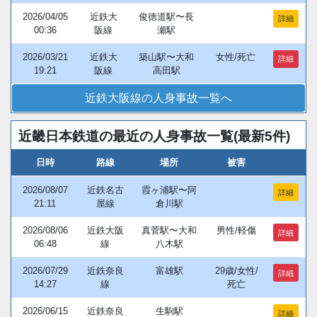
2026/04/05
近鉄大
俊徳道駅〜長
詳細
00:36
阪線
瀬駅
2026/03/21
近鉄大
築山駅〜大和
女性/死亡
詳細
19:21
阪線
高田駅
近鉄大阪線の人身事故一覧へ
近畿日本鉄道の最近の人身事故一覧(最新5件)
日時
路線
場所
被害
2026/08/07
近鉄名古
霞ヶ浦駅〜阿
詳細
21:11
屋線
倉川駅
2026/08/06
近鉄大阪
真菅駅〜大和
男性/軽傷
詳細
06:48
線
八木駅
2026/07/29
近鉄奈良
富雄駅
29歳/女性/
詳細
14:27
線
死亡
2026/06/15
近鉄奈良
生駒駅
詳細