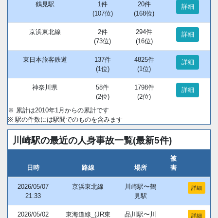
鶴見駅
1件
20件
詳細
(107位)
(168位)
京浜東北線
2件
294件
詳細
(73位)
(16位)
東日本旅客鉄道
137件
4825件
詳細
(1位)
(1位)
神奈川県
58件
1798件
詳細
(2位)
(2位)
※ 累計は2010年1月からの累計です
※ 駅の件数には駅間でのものを含みます
川崎駅の最近の人身事故一覧(最新5件)
被
日時
路線
場所
害
2026/05/07
京浜東北線
川崎駅〜鶴
詳細
21:33
見駅
2026/05/02
東海道線_(JR東
品川駅〜川
詳細