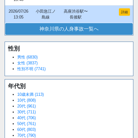
2026/07/26
小田急江ノ
高座渋谷駅〜
詳細
13:05
島線
長後駅
神奈川県の人身事故一覧へ
性別
Loaded
:
/
Unmute
34.95%
男性 (6830)
女性 (3837)
性別不明 (7741)
年代別
10歳未満 (113)
10代 (808)
20代 (961)
30代 (711)
40代 (706)
50代 (761)
60代 (803)
70代 (790)