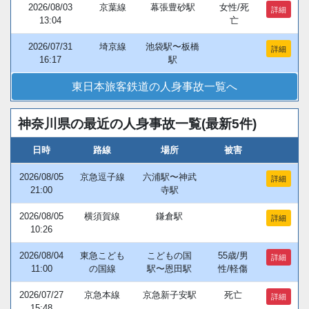
2026/08/03
京葉線
幕張豊砂駅
女性/死
詳細
13:04
亡
2026/07/31
埼京線
池袋駅〜板橋
詳細
16:17
駅
東日本旅客鉄道の人身事故一覧へ
神奈川県の最近の人身事故一覧(最新5件)
日時
路線
場所
被害
2026/08/05
京急逗子線
六浦駅〜神武
詳細
21:00
寺駅
2026/08/05
横須賀線
鎌倉駅
詳細
10:26
2026/08/04
東急こども
こどもの国
55歳/男
詳細
11:00
の国線
駅〜恩田駅
性/軽傷
2026/07/27
京急本線
京急新子安駅
死亡
詳細
15:48