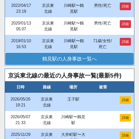
2022/04/17
京浜東
川崎駅〜鶴
男性/死亡
詳細
23:19
北線
見駅
2020/01/13
京浜東
川崎駅〜鶴
男性/死亡
詳細
05:07
北線
見駅
2019/01/10
京浜東
川崎駅〜鶴
71歳/女性/
詳細
16:53
北線
見駅
死亡
鶴見駅の人身事故一覧へ
京浜東北線の最近の人身事故一覧(最新5件)
日時
路線
場所
被害
2026/05/26
京浜東
王子駅
詳細
19:21
北線
2026/05/07
京浜東
川崎駅〜鶴見
詳細
21:33
北線
駅
2025/11/29
京浜東
大井町駅〜大
詳細