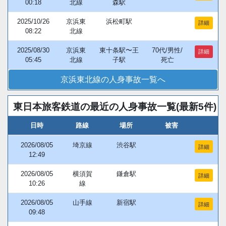
00:18
北線
森駅
2025/10/26
京浜東
浜松町駅
詳細
08:22
北線
2025/08/30
京浜東
東十条駅〜王
70代/男性/
詳細
05:45
北線
子駅
死亡
京浜東北線の人身事故一覧へ
東日本旅客鉄道の最近の人身事故一覧(最新5件)
日時
路線
場所
被害
2026/08/05
埼京線
渋谷駅
詳細
12:49
2026/08/05
横須賀
鎌倉駅
詳細
10:26
線
2026/08/05
山手線
新宿駅
詳細
09:48