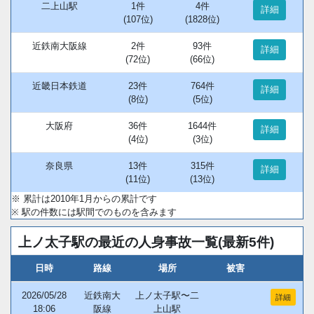
二上山駅
1件
4件
詳細
(107位)
(1828位)
近鉄南大阪線
2件
93件
詳細
(72位)
(66位)
近畿日本鉄道
23件
764件
詳細
(8位)
(5位)
大阪府
36件
1644件
詳細
(4位)
(3位)
奈良県
13件
315件
詳細
(11位)
(13位)
※ 累計は2010年1月からの累計です
※ 駅の件数には駅間でのものを含みます
上ノ太子駅の最近の人身事故一覧(最新5件)
日時
路線
場所
被害
2026/05/28
近鉄南大
上ノ太子駅〜二
詳細
18:06
阪線
上山駅