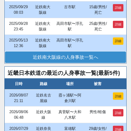
2025/09/29
近鉄南大
古市駅
15歳/男性/
詳細
08:03
阪線
死亡
2025/09/28
近鉄南大
高田市駅〜浮孔
25歳/男性/
詳細
23:45
阪線
駅
死亡
2025/05/13
近鉄南大
高田市駅〜浮孔
詳細
12:36
阪線
駅
近鉄南大阪線の人身事故一覧へ
近畿日本鉄道の最近の人身事故一覧(最新5件)
日時
路線
場所
被害
2026/08/07
近鉄名古
霞ヶ浦駅〜阿
詳細
21:11
屋線
倉川駅
2026/08/06
近鉄大阪
真菅駅〜大和
男性/軽傷
詳細
06:48
線
八木駅
2026/07/29
近鉄奈良
富雄駅
29歳/女性/
詳細