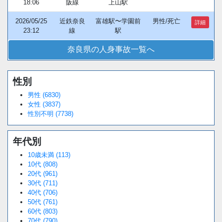
18:06
阪線
上山駅
2026/05/25
近鉄奈良
富雄駅〜学園前
男性/死亡
詳細
23:12
線
駅
奈良県の人身事故一覧へ
性別
男性 (6830)
女性 (3837)
性別不明 (7738)
年代別
10歳未満 (113)
10代 (808)
20代 (961)
30代 (711)
40代 (706)
50代 (761)
60代 (803)
70代 (790)