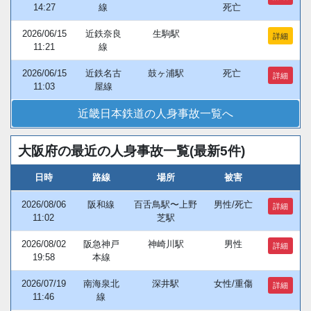
14:27
線
死亡
2026/06/15
近鉄奈良
生駒駅
詳細
11:21
線
2026/06/15
近鉄名古
鼓ヶ浦駅
死亡
詳細
11:03
屋線
近畿日本鉄道の人身事故一覧へ
大阪府の最近の人身事故一覧(最新5件)
日時
路線
場所
被害
2026/08/06
阪和線
百舌鳥駅〜上野
男性/死亡
詳細
11:02
芝駅
2026/08/02
阪急神戸
神崎川駅
男性
詳細
19:58
本線
2026/07/19
南海泉北
深井駅
女性/重傷
詳細
11:46
線