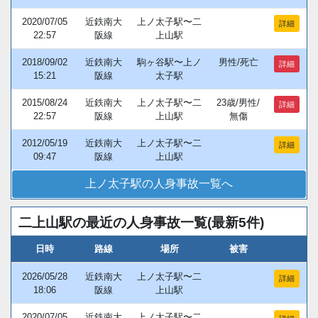
2020/07/05
近鉄南大
上ノ太子駅〜二
詳細
22:57
阪線
上山駅
2018/09/02
近鉄南大
駒ヶ谷駅〜上ノ
男性/死亡
詳細
15:21
阪線
太子駅
2015/08/24
近鉄南大
上ノ太子駅〜二
23歳/男性/
詳細
22:57
阪線
上山駅
無傷
2012/05/19
近鉄南大
上ノ太子駅〜二
詳細
09:47
阪線
上山駅
上ノ太子駅の人身事故一覧へ
二上山駅の最近の人身事故一覧(最新5件)
日時
路線
場所
被害
2026/05/28
近鉄南大
上ノ太子駅〜二
詳細
18:06
阪線
上山駅
2020/07/05
近鉄南大
上ノ太子駅〜二