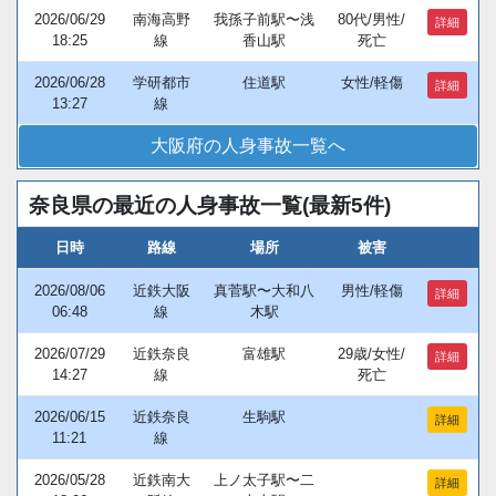
2026/06/29
南海高野
我孫子前駅〜浅
80代/男性/
詳細
18:25
線
香山駅
死亡
2026/06/28
学研都市
住道駅
女性/軽傷
詳細
13:27
線
大阪府の人身事故一覧へ
奈良県の最近の人身事故一覧(最新5件)
日時
路線
場所
被害
2026/08/06
近鉄大阪
真菅駅〜大和八
男性/軽傷
詳細
06:48
線
木駅
2026/07/29
近鉄奈良
富雄駅
29歳/女性/
詳細
14:27
線
死亡
2026/06/15
近鉄奈良
生駒駅
詳細
11:21
線
2026/05/28
近鉄南大
上ノ太子駅〜二
詳細