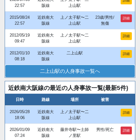
詳細
22:57
阪線
上山駅
2015/08/24
近鉄南大
上ノ太子駅〜二
23歳/男性/
詳細
22:57
阪線
上山駅
無傷
2012/05/19
近鉄南大
上ノ太子駅〜二
詳細
09:47
阪線
上山駅
2012/01/10
近鉄南大
二上山駅
詳細
08:18
阪線
二上山駅の人身事故一覧へ
近鉄南大阪線の最近の人身事故一覧(最新5件)
日時
路線
場所
被害
2026/05/28
近鉄南大
上ノ太子駅〜二
詳細
18:06
阪線
上山駅
2026/01/09
近鉄南大
藤井寺駅〜土師
男性/死亡
詳細
07:24
阪線
ノ里駅