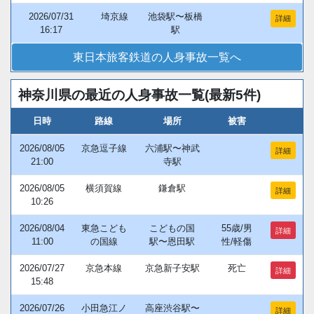
2026/07/31
埼京線
池袋駅〜板橋
詳細
16:17
駅
東日本旅客鉄道の人身事故一覧へ
神奈川県の最近の人身事故一覧(最新5件)
日時
路線
場所
被害
2026/08/05
京急逗子線
六浦駅〜神武
詳細
21:00
寺駅
2026/08/05
横須賀線
鎌倉駅
詳細
10:26
2026/08/04
東急こども
こどもの国
55歳/男
詳細
11:00
の国線
駅〜恩田駅
性/軽傷
2026/07/27
京急本線
京急新子安駅
死亡
詳細
15:48
2026/07/26
小田急江ノ
高座渋谷駅〜
詳細