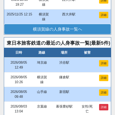
詳細
19:27
線
2025/11/25 12:15
横須賀
西大井駅
詳細
線
横須賀線の人身事故一覧へ
東日本旅客鉄道の最近の人身事故一覧(最新5件)
日時
路線
場所
被害
2026/08/05
埼京線
渋谷駅
詳細
12:49
2026/08/05
横須賀
鎌倉駅
詳細
10:26
線
2026/08/05
山手線
新宿駅
詳細
09:48
2026/08/03
京葉線
幕張豊砂駅
女性/死
詳細
13:04
亡