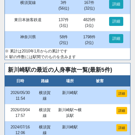
横須賀線
3件
167件
詳細
(56位)
(32位)
東日本旅客鉄道
137件
4825件
詳細
(1位)
(1位)
神奈川県
58件
1798件
詳細
(2位)
(2位)
※ 累計は2010年1月からの累計です
※ 駅の件数には駅間でのものを含みます
新川崎駅の最近の人身事故一覧(最新5件)
日時
路線
場所
被害
2026/05/30
横須賀
新川崎駅
詳細
11:54
線
2026/03/04
横須賀
新川崎駅〜横
詳細
17:57
線
浜駅
2024/07/16
横須賀
新川崎駅
詳細
12:06
線