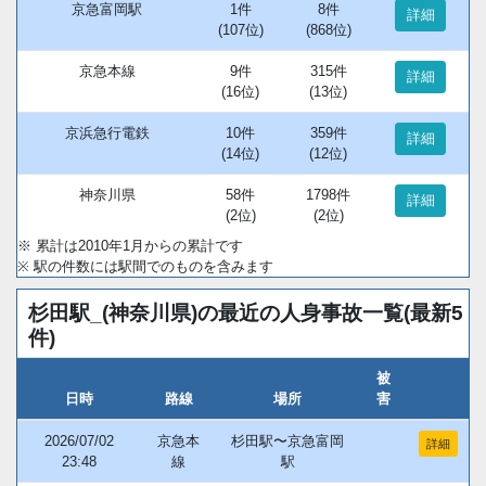
京急富岡駅
1件
8件
詳細
(107位)
(868位)
京急本線
9件
315件
詳細
(16位)
(13位)
京浜急行電鉄
10件
359件
詳細
(14位)
(12位)
神奈川県
58件
1798件
詳細
(2位)
(2位)
※ 累計は2010年1月からの累計です
※ 駅の件数には駅間でのものを含みます
杉田駅_(神奈川県)の最近の人身事故一覧(最新5
件)
被
日時
路線
場所
害
2026/07/02
京急本
杉田駅〜京急富岡
詳細
23:48
線
駅