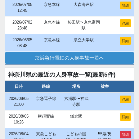
2026/07/05
京急本線
大森海岸駅
詳細
12:45
2026/07/02
京急本線
杉田駅〜京急富岡
詳細
23:48
駅
2026/06/05
京急本線
県立大学駅
詳細
08:48
京浜急行電鉄の人身事故一覧へ
神奈川県の最近の人身事故一覧(最新5件)
日時
路線
場所
被害
2026/08/05
京急逗子線
六浦駅〜神武
詳細
21:00
寺駅
2026/08/05
横須賀線
鎌倉駅
詳細
10:26
2026/08/04
東急こども
こどもの国
55歳/男
詳細