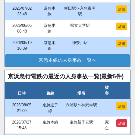
2026/07/02
京急本
杉田駅〜京急富岡
詳細
23:48
線
駅
2026/06/05
京急本
県立大学駅
詳細
08:48
線
2026/05/19
京急本
神奈川駅
詳細
16:09
線
京急本線の人身事故一覧へ
京浜急行電鉄の最近の人身事故一覧(最新5件)
被
日時
路線
場所
害
2026/08/05
京急逗子
六浦駅〜神武寺駅
詳細
21:00
線
2026/07/27
京急本線
京急新子安駅
死
詳細
15:48
亡