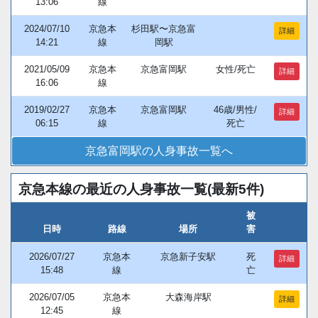
13:06
線
2024/07/10
京急本
杉田駅〜京急富
詳細
14:21
線
岡駅
2021/05/09
京急本
京急富岡駅
女性/死亡
詳細
16:06
線
2019/02/27
京急本
京急富岡駅
46歳/男性/
詳細
06:15
線
死亡
京急富岡駅の人身事故一覧へ
京急本線の最近の人身事故一覧(最新5件)
被
日時
路線
場所
害
2026/07/27
京急本
京急新子安駅
死
詳細
15:48
線
亡
2026/07/05
京急本
大森海岸駅
詳細
12:45
線