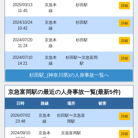
2025/03/13
京急本
杉田駅
詳細
11:45
線
2024/10/24
京急本
杉田駅
詳細
10:42
線
2024/07/20
京急本
杉田駅
詳細
11:24
線
2024/07/10
京急本
杉田駅〜京急富岡
詳細
14:21
線
駅
杉田駅_(神奈川県)の人身事故一覧へ
京急富岡駅の最近の人身事故一覧(最新5件)
日時
路線
場所
被害
2026/07/02
京急本
杉田駅〜京急富
詳細
23:48
線
岡駅
2024/09/10
京急本
京急富岡駅
詳細