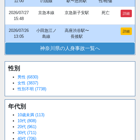
11:00
の国線
駅〜恩田駅
性/軽傷
2026/07/27
京急本線
京急新子安駅
死亡
詳細
15:48
2026/07/26
小田急江ノ
高座渋谷駅〜
詳細
13:05
島線
長後駅
神奈川県の人身事故一覧へ
性別
Loaded
:
/
Unmute
38.44%
男性 (6830)
女性 (3837)
性別不明 (7738)
年代別
10歳未満 (113)
10代 (808)
20代 (961)
30代 (711)
40代 (706)