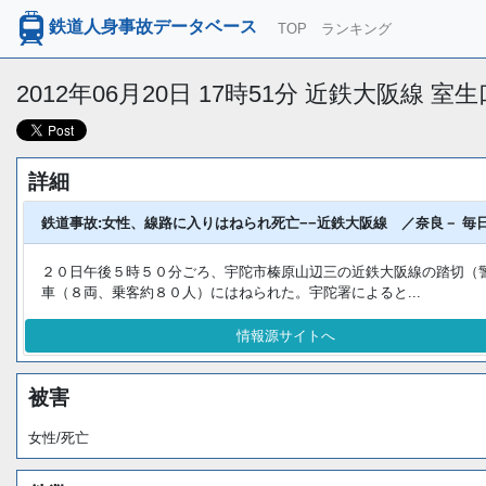
鉄道人身事故データベース
TOP
ランキング
2012年06月20日 17時51分 近鉄大阪線 
詳細
鉄道事故:女性、線路に入りはねられ死亡−−近鉄大阪線 ／奈良－ 毎日
２０日午後５時５０分ごろ、宇陀市榛原山辺三の近鉄大阪線の踏切（
車（８両、乗客約８０人）にはねられた。宇陀署によると...
情報源サイトへ
被害
女性/死亡