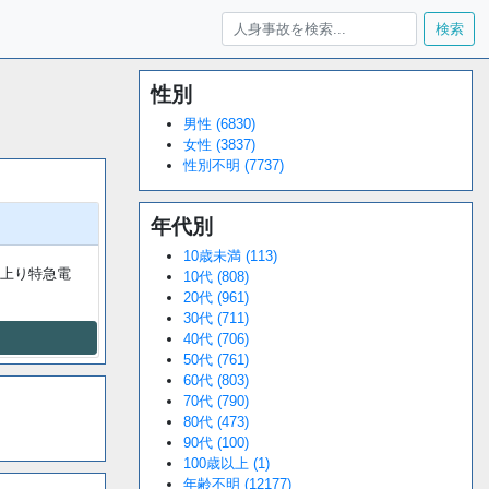
検索
性別
Loaded
:
/
Unmute
34.94%
男性 (6830)
女性 (3837)
性別不明 (7737)
年代別
10歳未満 (113)
上り特急電
10代 (808)
20代 (961)
30代 (711)
40代 (706)
50代 (761)
60代 (803)
70代 (790)
80代 (473)
90代 (100)
100歳以上 (1)
年齢不明 (12177)