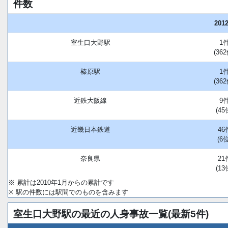
件数
201
室生口大野駅
1
(362
榛原駅
1
(362
近鉄大阪線
9
(45
近畿日本鉄道
46
(6位
奈良県
21
(13
※ 累計は2010年1月からの累計です
※ 駅の件数には駅間でのものを含みます
室生口大野駅の最近の人身事故一覧(最新5件)