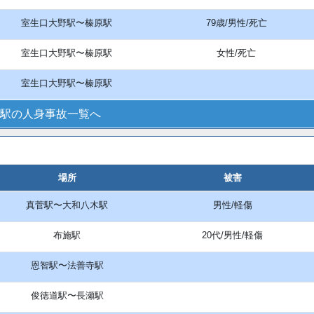
室生口大野駅〜榛原駅
79歳/男性/死亡
室生口大野駅〜榛原駅
女性/死亡
室生口大野駅〜榛原駅
駅の人身事故一覧へ
場所
被害
真菅駅〜大和八木駅
男性/軽傷
布施駅
20代/男性/軽傷
恩智駅〜法善寺駅
俊徳道駅〜長瀬駅