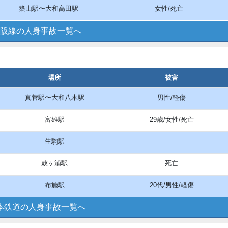
築山駅〜大和高田駅
女性/死亡
阪線の人身事故一覧へ
場所
被害
真菅駅〜大和八木駅
男性/軽傷
富雄駅
29歳/女性/死亡
生駒駅
鼓ヶ浦駅
死亡
布施駅
20代/男性/軽傷
本鉄道の人身事故一覧へ