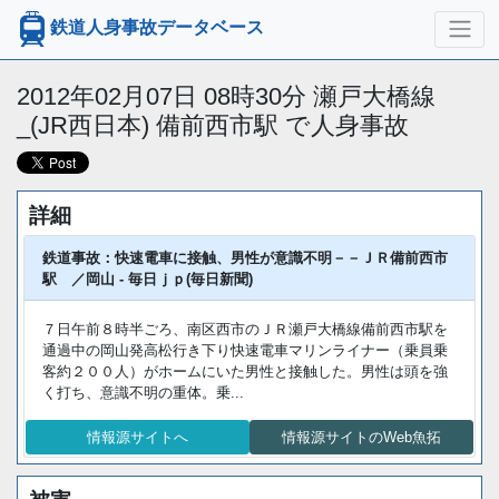
鉄道人身事故データベース
2012年02月07日 08時30分 瀬戸大橋線
_(JR西日本) 備前西市駅 で人身事故
詳細
鉄道事故：快速電車に接触、男性が意識不明－－ＪＲ備前西市
駅 ／岡山 - 毎日ｊｐ(毎日新聞)
７日午前８時半ごろ、南区西市のＪＲ瀬戸大橋線備前西市駅を
通過中の岡山発高松行き下り快速電車マリンライナー（乗員乗
客約２００人）がホームにいた男性と接触した。男性は頭を強
く打ち、意識不明の重体。乗...
情報源サイトへ
情報源サイトのWeb魚拓