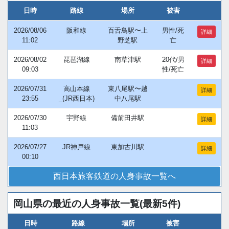
日時
路線
場所
被害
2026/08/06
阪和線
百舌鳥駅〜上
男性/死
詳細
11:02
野芝駅
亡
2026/08/02
琵琶湖線
南草津駅
20代/男
詳細
09:03
性/死亡
2026/07/31
高山本線
東八尾駅〜越
詳細
23:55
_(JR西日本)
中八尾駅
2026/07/30
宇野線
備前田井駅
詳細
11:03
2026/07/27
JR神戸線
東加古川駅
詳細
00:10
西日本旅客鉄道の人身事故一覧へ
岡山県の最近の人身事故一覧(最新5件)
日時
路線
場所
被害