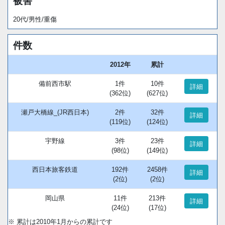
被害
20代/男性/重傷
件数
2012年
累計
備前西市駅
1件
10件
詳細
(362位)
(627位)
瀬戸大橋線_(JR西日本)
2件
32件
詳細
(119位)
(124位)
宇野線
3件
23件
詳細
(98位)
(149位)
西日本旅客鉄道
192件
2458件
詳細
(2位)
(2位)
岡山県
11件
213件
詳細
(24位)
(17位)
※ 累計は2010年1月からの累計です