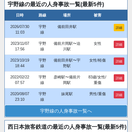
宇野線の最近の人身事故一覧(最新5件)
日時
路線
場所
被害
2026/07/30
宇野
備前田井駅
詳細
11:03
線
2023/11/07
宇野
備前片岡駅〜迫
女性
詳細
17:56
線
川駅
2023/10/19
宇野
備前田井駅〜宇
女性/軽傷
詳細
18:44
線
野駅
2022/02/22
宇野
彦崎駅〜備前片
83歳/女性/
詳細
07:57
線
岡駅
重傷
2020/08/07
宇野
妹尾駅
男性/重傷
詳細
23:10
線
宇野線の人身事故一覧へ
西日本旅客鉄道の最近の人身事故一覧(最新5件)