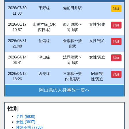
2026/07/30
宇野線
備前田井駅
詳細
11:03
2026/06/17
山陽本線_(JR
西川原駅〜
女性/軽傷
詳細
10:57
西日本)
岡山駅
2026/05/31
伯備線
倉敷駅〜清
女性/死亡
詳細
21:48
音駅
2026/04/14
津山線
法界院駅〜
女性/死亡
詳細
06:41
岡山駅
2026/04/12
因美線
三浦駅〜美
54歳/男
詳細
18:26
作滝尾駅
性/死亡
岡山県の人身事故一覧へ
性別
男性 (6830)
女性 (3837)
性別不明 (7738)