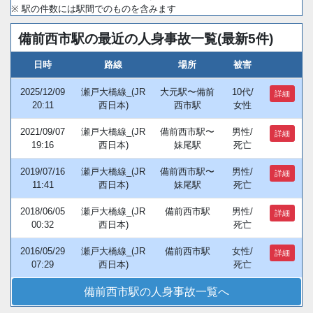
※ 駅の件数には駅間でのものを含みます
備前西市駅の最近の人身事故一覧(最新5件)
日時
路線
場所
被害
2025/12/09
瀬戸大橋線_(JR
大元駅〜備前
10代/
詳細
20:11
西日本)
西市駅
女性
2021/09/07
瀬戸大橋線_(JR
備前西市駅〜
男性/
詳細
19:16
西日本)
妹尾駅
死亡
2019/07/16
瀬戸大橋線_(JR
備前西市駅〜
男性/
詳細
11:41
西日本)
妹尾駅
死亡
2018/06/05
瀬戸大橋線_(JR
備前西市駅
男性/
詳細
00:32
西日本)
死亡
2016/05/29
瀬戸大橋線_(JR
備前西市駅
女性/
詳細
07:29
西日本)
死亡
備前西市駅の人身事故一覧へ