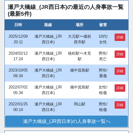
瀬戸大橋線_(JR西日本)の最近の人身事故一覧
(最新5件)
日時
路線
場所
被害
2025/12/09
瀬戸大橋線_(JR
大元駅〜備前
10代/
詳細
20:11
西日本)
西市駅
女性
2024/02/12
瀬戸大橋線_(JR
植松駅〜木見
男性/
詳細
17:24
西日本)
駅
死亡
2023/10/05
瀬戸大橋線_(JR
備中箕島駅
男性/
詳細
09:34
西日本)
重傷
2022/07/02
瀬戸大橋線_(JR
備中箕島駅
女性/
詳細
05:34
西日本)
軽傷
2022/01/25
瀬戸大橋線_(JR
岡山駅
男性/
詳細
00:14
西日本)
軽傷
瀬戸大橋線_(JR西日本)の人身事故一覧へ