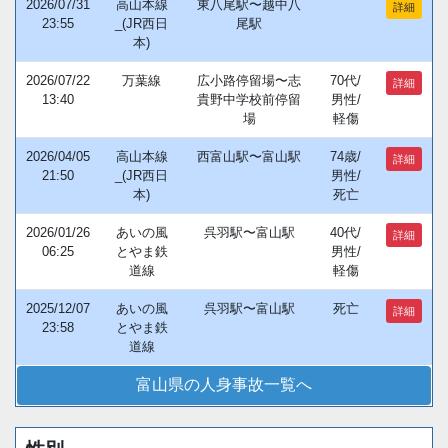
2026/07/31
高山本線
東八尾駅〜越中八
詳細
23:55
_(JR西日
尾駅
本)
2026/07/22
万葉線
広小路停留場〜志
70代/
詳細
13:40
貴野中学校前停留
男性/
場
軽傷
2026/04/05
高山本線
西富山駅〜富山駅
74歳/
詳細
21:50
_(JR西日
男性/
本)
死亡
2026/01/26
あいの風
呉羽駅〜富山駅
40代/
詳細
06:25
とやま鉄
男性/
道線
軽傷
2025/12/07
あいの風
呉羽駅〜富山駅
死亡
詳細
23:58
とやま鉄
道線
富山県の人身事故一覧へ