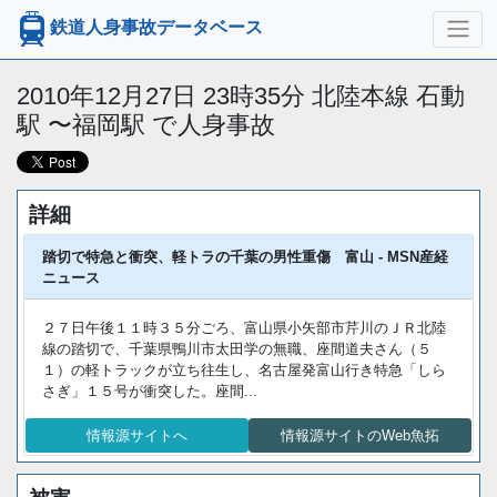
鉄道人身事故データベース
2010年12月27日 23時35分 北陸本線 石動
駅 〜福岡駅 で人身事故
詳細
踏切で特急と衝突、軽トラの千葉の男性重傷 富山 - MSN産経
ニュース
２７日午後１１時３５分ごろ、富山県小矢部市芹川のＪＲ北陸
線の踏切で、千葉県鴨川市太田学の無職、座間道夫さん（５
１）の軽トラックが立ち往生し、名古屋発富山行き特急「しら
さぎ」１５号が衝突した。座間...
情報源サイトへ
情報源サイトのWeb魚拓