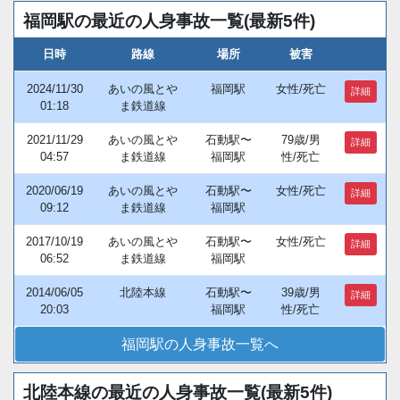
福岡駅の最近の人身事故一覧(最新5件)
日時
路線
場所
被害
2024/11/30
あいの風とや
福岡駅
女性/死亡
詳細
01:18
ま鉄道線
2021/11/29
あいの風とや
石動駅〜
79歳/男
詳細
04:57
ま鉄道線
福岡駅
性/死亡
2020/06/19
あいの風とや
石動駅〜
女性/死亡
詳細
09:12
ま鉄道線
福岡駅
2017/10/19
あいの風とや
石動駅〜
女性/死亡
詳細
06:52
ま鉄道線
福岡駅
2014/06/05
北陸本線
石動駅〜
39歳/男
詳細
20:03
福岡駅
性/死亡
福岡駅の人身事故一覧へ
北陸本線の最近の人身事故一覧(最新5件)