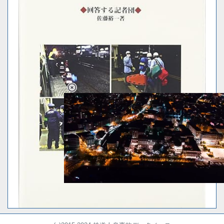
Loaded
:
34.94%
/
Unmute