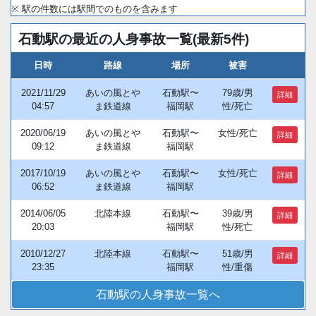
※ 駅の件数には駅間でのものを含みます
石動駅の最近の人身事故一覧(最新5件)
日時
路線
場所
被害
2021/11/29
あいの風とや
石動駅〜
79歳/男
詳細
04:57
ま鉄道線
福岡駅
性/死亡
2020/06/19
あいの風とや
石動駅〜
女性/死亡
詳細
09:12
ま鉄道線
福岡駅
2017/10/19
あいの風とや
石動駅〜
女性/死亡
詳細
06:52
ま鉄道線
福岡駅
2014/06/05
北陸本線
石動駅〜
39歳/男
詳細
20:03
福岡駅
性/死亡
2010/12/27
北陸本線
石動駅〜
51歳/男
詳細
23:35
福岡駅
性/重傷
石動駅の人身事故一覧へ