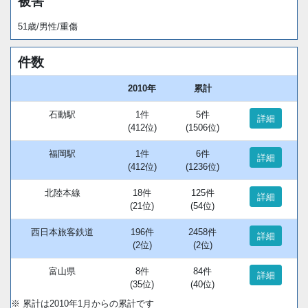
被害
51歳/男性/重傷
件数
2010年
累計
石動駅
1件
5件
詳細
(412位)
(1506位)
福岡駅
1件
6件
詳細
(412位)
(1236位)
北陸本線
18件
125件
詳細
(21位)
(54位)
西日本旅客鉄道
196件
2458件
詳細
(2位)
(2位)
富山県
8件
84件
詳細
(35位)
(40位)
※ 累計は2010年1月からの累計です