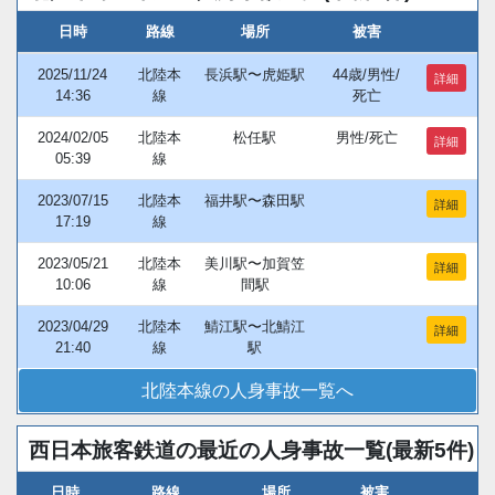
日時
路線
場所
被害
2025/11/24
北陸本
長浜駅〜虎姫駅
44歳/男性/
詳細
14:36
線
死亡
2024/02/05
北陸本
松任駅
男性/死亡
詳細
05:39
線
2023/07/15
北陸本
福井駅〜森田駅
詳細
17:19
線
2023/05/21
北陸本
美川駅〜加賀笠
詳細
10:06
線
間駅
2023/04/29
北陸本
鯖江駅〜北鯖江
詳細
21:40
線
駅
北陸本線の人身事故一覧へ
西日本旅客鉄道の最近の人身事故一覧(最新5件)
日時
路線
場所
被害