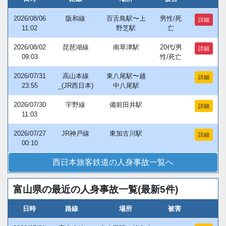
2026/08/06
阪和線
百舌鳥駅〜上
男性/死
詳細
11:02
野芝駅
亡
2026/08/02
琵琶湖線
南草津駅
20代/男
詳細
09:03
性/死亡
2026/07/31
高山本線
東八尾駅〜越
詳細
23:55
_(JR西日本)
中八尾駅
2026/07/30
宇野線
備前田井駅
詳細
11:03
2026/07/27
JR神戸線
東加古川駅
詳細
00:10
西日本旅客鉄道の人身事故一覧へ
富山県の最近の人身事故一覧(最新5件)
日時
路線
場所
被害