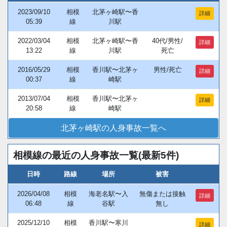
2023/09/10
相模
北茅ヶ崎駅〜香
詳細
05:39
線
川駅
2022/03/04
相模
北茅ヶ崎駅〜香
40代/男性/
詳細
13:22
線
川駅
死亡
2016/05/29
相模
香川駅〜北茅ヶ
男性/死亡
詳細
00:37
線
崎駅
2013/07/04
相模
香川駅〜北茅ヶ
詳細
20:58
線
崎駅
北茅ヶ崎駅の人身事故一覧へ
相模線の最近の人身事故一覧(最新5件)
日時
路線
場所
被害
2026/04/08
相模
海老名駅〜入
無傷または接触
詳細
06:48
線
谷駅
無し
2025/12/10
相模
香川駅〜寒川
詳細