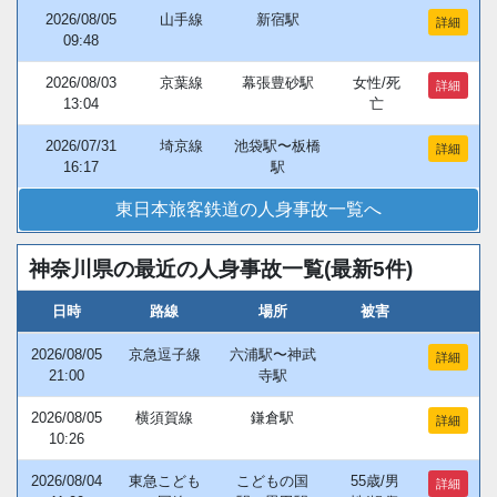
2026/08/05
山手線
新宿駅
詳細
09:48
2026/08/03
京葉線
幕張豊砂駅
女性/死
詳細
13:04
亡
2026/07/31
埼京線
池袋駅〜板橋
詳細
16:17
駅
東日本旅客鉄道の人身事故一覧へ
神奈川県の最近の人身事故一覧(最新5件)
日時
路線
場所
被害
2026/08/05
京急逗子線
六浦駅〜神武
詳細
21:00
寺駅
2026/08/05
横須賀線
鎌倉駅
詳細
10:26
2026/08/04
東急こども
こどもの国
55歳/男
詳細