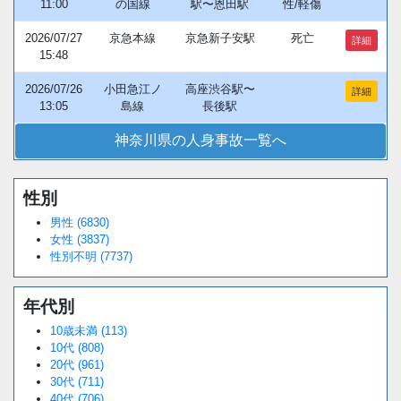
11:00
の国線
駅〜恩田駅
性/軽傷
2026/07/27
京急本線
京急新子安駅
死亡
詳細
15:48
2026/07/26
小田急江ノ
高座渋谷駅〜
詳細
13:05
島線
長後駅
神奈川県の人身事故一覧へ
性別
男性 (6830)
女性 (3837)
性別不明 (7737)
年代別
10歳未満 (113)
10代 (808)
20代 (961)
30代 (711)
40代 (706)