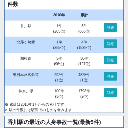
件数
2016年
累計
香川駅
1件
8件
詳細
(285位)
(868位)
北茅ヶ崎駅
1件
4件
詳細
(285位)
(1828位)
相模線
3件
30件
詳細
(96位)
(127位)
東日本旅客鉄道
292件
4825件
詳細
(1位)
(1位)
神奈川県
100件
1798件
詳細
(3位)
(2位)
※ 累計は2010年1月からの累計です
※ 駅の件数には駅間でのものを含みます
香川駅の最近の人身事故一覧(最新5件)