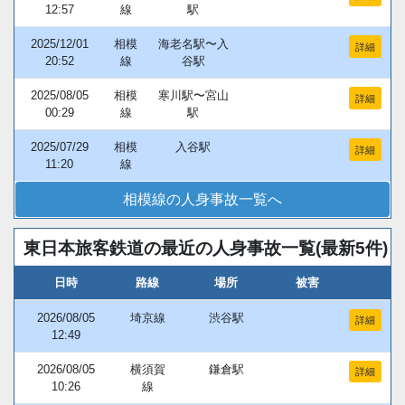
12:57
線
駅
2025/12/01
相模
海老名駅〜入
詳細
20:52
線
谷駅
2025/08/05
相模
寒川駅〜宮山
詳細
00:29
線
駅
2025/07/29
相模
入谷駅
詳細
11:20
線
相模線の人身事故一覧へ
東日本旅客鉄道の最近の人身事故一覧(最新5件)
日時
路線
場所
被害
2026/08/05
埼京線
渋谷駅
詳細
12:49
2026/08/05
横須賀
鎌倉駅
詳細
10:26
線