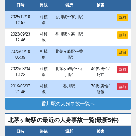
日時
路線
場所
被害
2025/12/10
相模
香川駅〜寒川駅
詳細
12:57
線
2023/09/23
相模
香川駅〜寒川駅
詳細
12:46
線
2023/09/10
相模
北茅ヶ崎駅〜香
詳細
05:39
線
川駅
2022/03/04
相模
北茅ヶ崎駅〜香
40代/男性/
詳細
13:22
線
川駅
死亡
2019/05/07
相模
香川駅
70代/男性/
詳細
21:46
線
軽傷
香川駅の人身事故一覧へ
北茅ヶ崎駅の最近の人身事故一覧(最新5件)
日時
路線
場所
被害